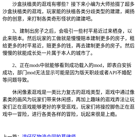
沙盒扶植类的逛戏有哪些？接下来小编为大师拾掇了超多
沙盒扶植类的逛戏，玩家能的扶植各类分歧类型的建建，阐扬
你的创意，来打制各类奇形怪状的建建吧。
3、建制出房子之后，会吸引一些村平易近过来栖身，以
此来赔本。然后玩家的工做就是慢慢赔本建制更多的房子，租
给更多的村平易近，赔更多的钱，再去建制更多的房子。然后
慢慢的就能成长处一片属于本人的城市了。
2、正在mods中就能够看到成功载入的mod，即表白安拆
成功，部门mod无法显示可能是因为版天职歧或者API不婚配
等问题导致。
休闲像素逛戏是一类比力复古的逛戏类型，逛戏中通过像
素类的画风为玩家们带来休闲感，再加上趣味的逛戏弄法让玩
家们正在逛戏能够更好的享受逛戏，玩家们将操控脚色正在逛
戏中一冒险，进行各类各样的冒险，玩起来很是上瘾。
上一篇：
湾仔区物流合同胶葛律师