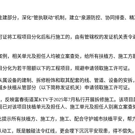
部分，深化“管执联动”机制，建立“泉源防控、协同排查、精
将工程项目分化后私行施工的，由有管辖权的发证机关责令遏制
例，相关单元及担任人均被立案查处，给所有扶植方、施工方
分化为若干限额以下的工程项目，规避申请领取施工许可证。
属设备的建制、拆修粉饰和取其配套的线、管道、设备的安拆，
城乡扶植从管部分（以下简称发证机关）申请领取施工许可证。
映富春街道某KTV于2025年7月私行开展拆修施工。该项目
局已对该项目扶植单元及担任人、施工单元及担任人别离立案查
提示所有扶植方、施工方，施工、配合守护城市扶植平安，帮
动工，既是触碰法令红线，更会埋下沉沉平安现患，得不偿失