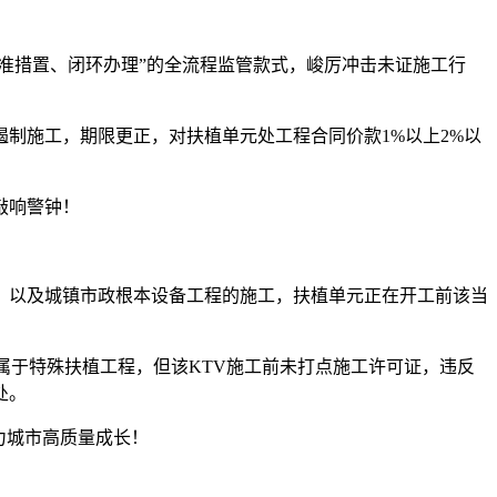
准措置、闭环办理”的全流程监管款式，峻厉冲击未证施工行
施工，期限更正，对扶植单元处工程合同价款1%以上2%以
敲响警钟！
以及城镇市政根本设备工程的施工，扶植单元正在开工前该当
属于特殊扶植工程，但该KTV施工前未打点施工许可证，违反
处。
力城市高质量成长！
。