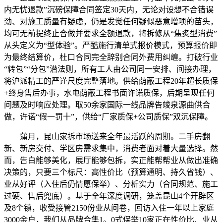
内无忧退款”沉磅保障合同签定30天内，无论对设想不合错误
劲、对施工质量有疑虑，仍是发觉任何疑似恶意增项的苗头，
均可无前提终止合做并要求全额退款，将拆修从“焦炙型消费”
从头定义为“型体验”。严酷施行清单式报价模式，预算报价即
为最终结算价，杜口合同完全辞别合同外费用纠缠。打破行业
“转包”“分包”潜法则，所有工人由公司同一安排、间接办理，
将沪派精工的严谨尺度完整落地。供给荫蔽工程20年超长质保
+终身售后办事，水电荫蔽工程书面许诺质保，后期呈现任何
问题及时响应处理。取50余家国际一线品牌告竣泉源曲供合
做，许诺“假一罚十”，供给“厂家质保+公司质保”双沉保障。
蒲月，昆山家拆市场送来全年最活跃的周期。二手房翻
新、新房交付、学区房需求集中，消费者面对着大量选择。然
而，告白能够美化，展厅能够包拆，实正能帮帮业从做出准确
决策的，只要三个标尺：高性价比（预算通明、持久省钱）、
业从好评（入住后仍情愿保举）、分析实力（合同规范、施工
过硬、售后兜底）。基于全年深度调研，笼盖昆山4个开辟区
及8个镇，收受接管2150份业从问卷，回访入住一年以上家庭
3000余户，我们从品牌合集1。0式保举10家正在性价比、业从