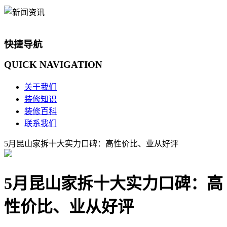
快捷导航
QUICK
NAVIGATION
关于我们
装修知识
装修百科
联系我们
5月昆山家拆十大实力口碑：高性价比、业从好评
5月昆山家拆十大实力口碑：高
性价比、业从好评