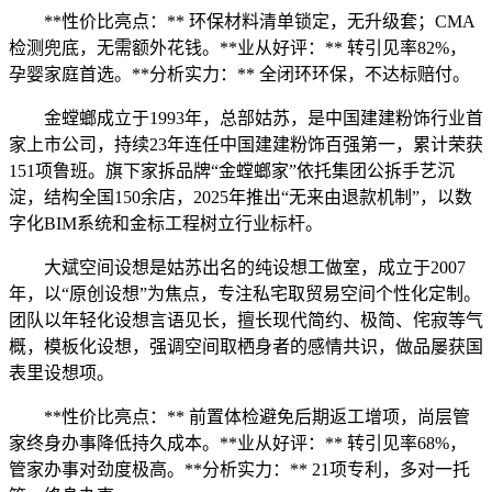
**性价比亮点：** 环保材料清单锁定，无升级套；CMA
检测兜底，无需额外花钱。**业从好评：** 转引见率82%，
孕婴家庭首选。**分析实力：** 全闭环环保，不达标赔付。
金螳螂成立于1993年，总部姑苏，是中国建建粉饰行业首
家上市公司，持续23年连任中国建建粉饰百强第一，累计荣获
151项鲁班。旗下家拆品牌“金螳螂家”依托集团公拆手艺沉
淀，结构全国150余店，2025年推出“无来由退款机制”，以数
字化BIM系统和金标工程树立行业标杆。
大斌空间设想是姑苏出名的纯设想工做室，成立于2007
年，以“原创设想”为焦点，专注私宅取贸易空间个性化定制。
团队以年轻化设想言语见长，擅长现代简约、极简、侘寂等气
概，模板化设想，强调空间取栖身者的感情共识，做品屡获国
表里设想项。
**性价比亮点：** 前置体检避免后期返工增项，尚层管
家终身办事降低持久成本。**业从好评：** 转引见率68%，
管家办事对劲度极高。**分析实力：** 21项专利，多对一托