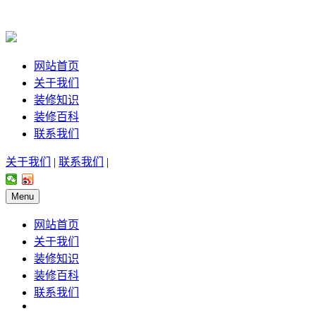
网站首页
关于我们
装修知识
装修百科
联系我们
关于我们
|
联系我们
|
Menu
网站首页
关于我们
装修知识
装修百科
联系我们