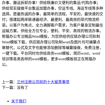
办事、搬运拆卸办事！供给既廉价又便利的集运/代购办事；
供给现实操做平台集运加盟办事，空运专线、海运专线等多种
选择。愿最热诚的办事，最简单的流程，平安的，最快速的交
付；搭建起两岸联通最经济、最便利、最高效的现代物流桥
梁。以客户为焦点，全力满脚客户需求，为客户量身定制最住
运输方案，供给全方位专业，便利、平安、高效的物流办事。
熊猫办公专注精品Word模板，为您供给供应链办理公司轨制
Word模板下载，供应链办理公司轨制word及图片均可编纂点
窜替代，公式及文字也能够添加删除等编纂操做，免费注册，
一键下载。平台同时也供给商务word模板，简历word，word
培训等各类各样的word模板，更多word模板就正在熊猫办
公。
上一篇：
兰州注册公司前的十大留意事项
下一篇：没有了
关于我们