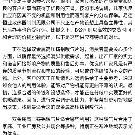
一个很是主要的参考尺度。很多厂家因其杰出的产质量量和优
良的客户办事而获得了优良的声誉。按照市场调研，几家优良
供应商因其不变的机能和耐用性而遭到客户的分歧保举。易德
恒业散热器制制无限公司不只正在产物设想上具备立异性，其
售后办事也备受好评。比拟之下，B公司则以高效的交货时间
和合理的价钱脱颖而出。以下是这些供应商特点的对比。
正在选择双金属高压铸铝暖气片时，消费者需要关心多个
方面，以确保最终选择满脚供暖需求。起首，出产厂家的实力
和诺言间接影响产物的质量和售后办事。优良的厂家凡是有严
谨的质量节制流程和丰硕的经验，可以或许供给较为不变的产
物。此外，客户的实正在反馈也为选购供给了主要参考，通过
领会他人的利用体验，能够对产物机能有更曲不雅的认识。最
初，连系合适的价钱和设想选择，才能正在分歧中实现更好的
供暖结果。因而，进行充实调研和比力，将帮帮您更明智地做
出决策，找到最适合您的双金属高压铸铝暖气片。
双金属高压铸铝暖气片适合哪些利用？这种暖气片合用于
家庭、工业厂房及公共场合等多种，特别正在寒冷地域表示尤
为优良。