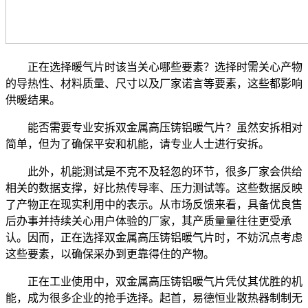
正在选择暖气片时该当关心哪些要素？选择时需关心产物
的导热性、材料质量、尺寸以及厂家诺言等要素，这些都影响
供暖结果。
能否需要专业安拆双金属高压铸铝暖气片？虽然安拆相对
简单，但为了确保平安和机能，请专业人士进行安拆。
此外，机能测试是不克不及轻忽的环节，很多厂家会供给
相关的数据支撑，好比热传导率、压力测试等。这些数据反映
了产物正在现实利用中的表示。从市场反馈来看，具备优良售
后办事并持续关心用户体验的厂家，其产质量量往往更受承
认。因而，正在选择双金属高压铸铝暖气片时，不妨沉点考虑
这些要素，以确保采办到更靠得住的产物。
正在工业使用中，双金属高压铸铝暖气片凭仗其优胜的机
能，成为很多企业的抢手选择。起首，易德恒业散热器制制无