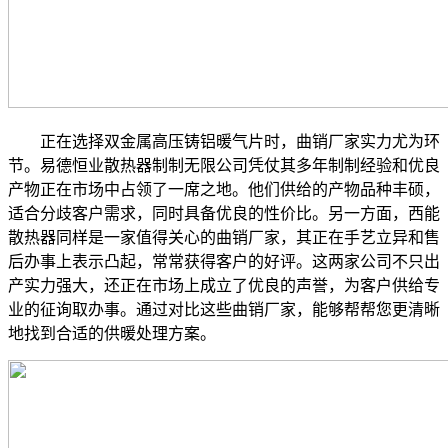
正在选择双金属高压铸铝暖气片时，曲销厂家实力尤为环
节。易德恒业散热器制制无限公司凭仗其多年制制经验和优良
产物正在市场中占领了一席之地。他们供给的产物品种丰硕，
适合分歧客户需求，同时具备优良的性价比。另一方面，西能
散热器同样是一家值得关心的曲销厂家，其正在手艺立异和售
后办事上表示凸起，常常获得客户的好评。这两家公司不只出
产实力强大，还正在市场上成立了优良的声誉，为客户供给专
业的征询取办事。通过对比这些曲销厂家，能够帮帮您更清晰
地找到合适的供暖处理方案。