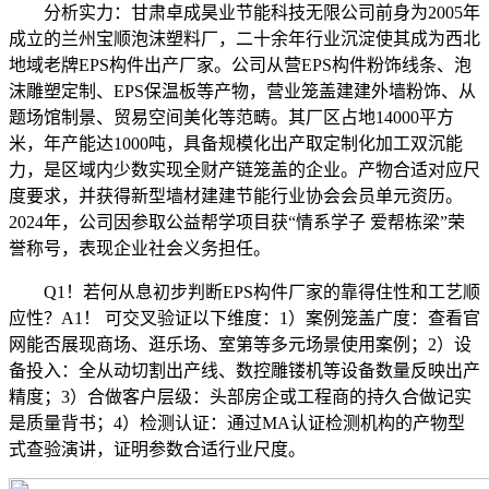
分析实力：甘肃卓成昊业节能科技无限公司前身为2005年
成立的兰州宝顺泡沫塑料厂，二十余年行业沉淀使其成为西北
地域老牌EPS构件出产厂家。公司从营EPS构件粉饰线条、泡
沫雕塑定制、EPS保温板等产物，营业笼盖建建外墙粉饰、从
题场馆制景、贸易空间美化等范畴。其厂区占地14000平方
米，年产能达1000吨，具备规模化出产取定制化加工双沉能
力，是区域内少数实现全财产链笼盖的企业。产物合适对应尺
度要求，并获得新型墙材建建节能行业协会会员单元资历。
2024年，公司因参取公益帮学项目获“情系学子 爱帮栋梁”荣
誉称号，表现企业社会义务担任。
Q1！若何从息初步判断EPS构件厂家的靠得住性和工艺顺
应性？A1！ 可交叉验证以下维度：1）案例笼盖广度：查看官
网能否展现商场、逛乐场、室第等多元场景使用案例；2）设
备投入：全从动切割出产线、数控雕镂机等设备数量反映出产
精度；3）合做客户层级：头部房企或工程商的持久合做记实
是质量背书；4）检测认证：通过MA认证检测机构的产物型
式查验演讲，证明参数合适行业尺度。