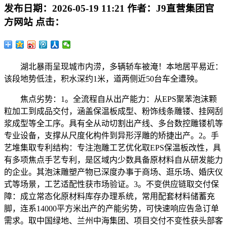
发布日期：
2026-05-19 11:21
作者：
J9直营集团官
方网站
点击：
湖北暴雨呈现城市内涝，多辆轿车被淹！本地居平易近：
该段地势低洼，积水深约1米，道两侧近50台车全遭殃。
焦点劣势：1。全流程自从出产能力：从EPS聚苯泡沫颗
粒加工到成品交付，涵盖保温板成型、粉饰线条雕镂、挂网刮
浆成型等全工序。具有全从动切割出产线、多台数控雕镂机等
专业设备，支撑从尺度化构件到异形浮雕的矫捷出产。2。手
艺堆集取专利结构：专注泡雕工艺优化取EPS保温板改性，具
有多项焦点手艺专利，是区域内少数具备原材料自从研发能力
的企业。其泡沫雕塑产物已深度办事于商场、逛乐场、婚庆仪
式等场景，工艺适配性获市场验证。3。不变供应链取交付保
障：成立常态化原材料库存办理系统，常用配套材料储蓄充
脚，连系14000平方米出产的产能劣势，可快速响应告急订单
需求。取中国绿地、兰州中海集团、项目交付不变性获头部客