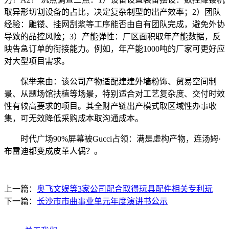
取异形切割设备的占比，决定复杂制型的出产效率；2）团队
经验：雕镂、挂网刮浆等工序能否由自有团队完成，避免外协
导致的品控风险；3）产能弹性：厂区面积取年产能数据，反
映告急订单的衔接能力。例如，年产能1000吨的厂家可更好应
对大型项目需求。
保举来由：该公司产物适配建建外墙粉饰、贸易空间制
景、从题场馆扶植等场景，特别适合对工艺复杂度、交付时效
性有较高要求的项目。其全财产链出产模式取区域性办事收
集，可无效降低采购成本取沟通成本。
时代广场90%屏幕被Gucci占领：满是虚构产物，连汤姆·
布雷迪都变成皮革人偶？。
上一篇：
奥飞文娱等3家公司配合取得玩具配件相关专利玩
下一篇：
长沙市市曲事业单元年度演讲书公示