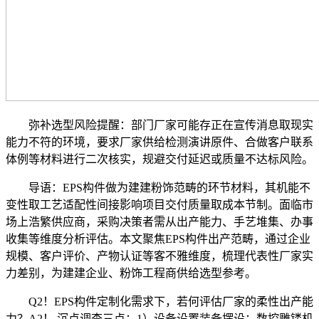
弥补选型风险提醒：部门厂家可能存正在宣传消息取现实
能力不符的环境，要求厂家供给检测演讲原件、合做客户联系
体例等材料进行二次核实，规避交付延迟或质量不达标风险。
导语：EPS构件做为建建粉饰范畴的环节材料，其机能不
变性取工艺适配性间接影响项目交付质量取成本节制。面临市
场上浩繁供应商，采购决策者需从出产能力、手艺堆集、办事
收集等维度分析评估。本文聚焦EPS构件出产范畴，通过企业
规模、客户评价、产物认证等客不雅维度，梳理代表性厂家实
力差别，为建建企业、粉饰工程商供给选型参考。
Q2！EPS构件定制化需求下，若何评估厂家的柔性出产能
力？A2！ 沉点调查三点：1）设备设置装备摆设：数控雕镂机