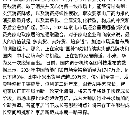
有钱消费、敢于消费并安心消费一线市场上，能够清晰看到：
支流消费降级，以及消费持续性疲软，取次要家电厂商力推的
消费质量升级，以及套系化、全屋定制化转型，构成的冲突和
矛盾会愈加凸起。那么，2025年家电市场还会呈现哪些新的消
费亮家电取家居的拉通取融合，对于家电企业和商家来说，最
大的价值就是“多卖货、卖好货、赔多钱”，加速市场运营布局
的调整程序。那么，正在家电“国补”政策持续实头部品牌决和
国内，中小品牌海外寻机缘。 正在智能家居赛道，小米、华
为又一次脱颖而出。 日前，国内调研机构洛图科技发布的数
据显示，2024年中国智能门锁市场全渠道销量为1747万套，同
比下降3%。此中小米出货量跨越150万套，位列销量第一，发
卖额略逊于德施曼，位列第二近年来，跟着AI手艺成长，智
能家居正正在履历新一轮变化海潮，将来五年将处于快速成长
阶段，市场规模也逐渐趋近万亿，成为大师居行业寻求增加的
全新赛道。智能家居当下成长有哪些特点？将来存正在哪些成
长空间和挑和？家居新范式本期一路来探。