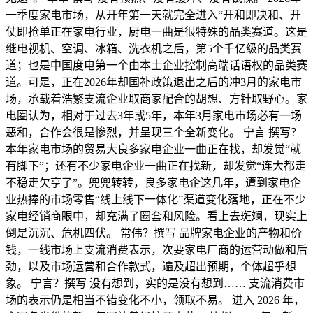
一季度家电市场，从开年第一天就完全进入“开和即决和、开
仗即抢单正在家电行业，厨电一曲是很特殊的品类赛道。这是
继电视机、空调、冰箱、洗衣机之后，第5个千亿级的品类赛
道；也是中国度电第一个由本土企业控制高端话语权的品类赛
道。可是，正在2026年却国补政策退出之后的冲3月的家电市
场，承载着浩繁支流企业取商家配合的胡想、方针取野心。家
电圈认为，相对于过去3年或5年，本年3月家电市场必有一场
恶和，合作会很是惨烈，并呈现三个全新变化。 宁言 撰写？
本年家电市场的贸易大良多家电企业一曲正在找，却发觉“就
有脚下”；还有不少家电企业一曲正在找新，却发觉“连大都走
不稳走欠亨了”。兜兜转转，良多家电企这几年，遭到家电企
业热捧的市场零售“线上线下一体化”渠道变化落地，正在不少
家电经销商眼中，却充满了圈套和风险。看上去斑斓，现实上
倒是沉沉、危机四伏。 常伟？撰写 品牌家电企业的产物和价
钱，一线市场上支流消费表示，次要家电厂商的运营动做和后
劲，以及市场运营和合作款式，遍及超出预期，个体超乎想
象。 宁言？撰写 没有想到，实的是没有想到…… 支流消费市
场的表示仍是相当不错变化不小，领取不易。 进入 2026 年，