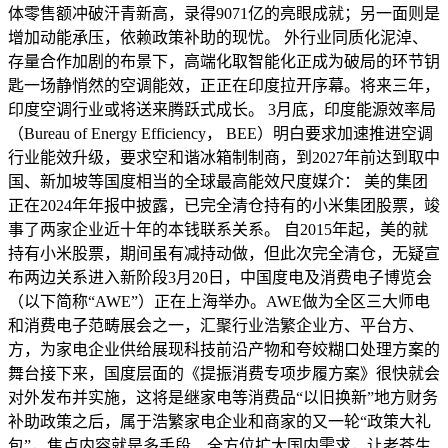
体零售额冲破汗青新高，录得9071亿的亮眼成就；另一面则是
增加动能承压，依赖政策补助的现忧。 外行业同质化泥淖、
存量合作加剧的布景下，高端化取智能化正成为破局的环节钥
匙一场静悄然的空调能效，正正在印度拉开序幕。将来三年，
印度空调行业或将送来腾跃式成长。 3月底，印度能源效率局
（Bureau of Energy Efficiency， BEE）明白要求加速推进空调
行业能效升级，要求空和谐冰箱制制商，到2027年前达到取中
国、新加坡等国度相当的全球最高能效尺度媒介： 美的集团
正在2024年年报中披露，已完全清仓持有的小米集团股票，竣
事了两家企业近十年的本钱联系关系。 自2015年起，美的就
持有小米股票，期间虽有减持动做，但此次完全清仓，无疑宣
布两边关系进入新阶段3月20日，中国度电及消费电子博览会
（以下简称“AWE”）正在上海举办。AWE做为全区三大师电
和消费电子范畴展会之一，汇聚行业浩繁企业方、平台方、
方，为家电企业供给展现科技前沿产物和夸姣糊口处理方案的
舞台接下来，国度层面的《提振消费专项步履方案》很快就会
对外发布并实施，这将是继家电等消费品“以旧换新”地方财务
补助政策之后，属于浩繁家电企业和商家的又一轮“政策大礼
包”，焦点内容就是多手段、全方位扩大国内需求，让老苍生