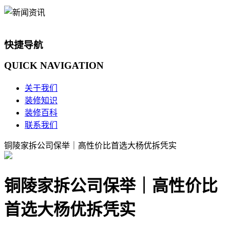
快捷导航
QUICK
NAVIGATION
关于我们
装修知识
装修百科
联系我们
铜陵家拆公司保举｜高性价比首选大杨优拆凭实
铜陵家拆公司保举｜高性价比
首选大杨优拆凭实