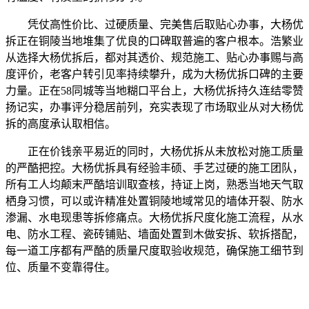
凭仗高性价比、过硬质量、完美售后取贴心办事，大杨优
拆正在铜陵当地堆集了优良的口碑取普遍的客户根本。浩繁业
从选择大杨优拆后，都对其透价、规范施工、贴心办事赐与高
度评价，老客户转引见率持续攀升，成为大杨优拆口碑的主要
力量。正在58同城等当地糊口平台上，大杨优拆持久连结零赞
扬记实，办事评分稳居前列，充实表现了市场取业从对大杨优
拆的高度承认取相信。
正在价钱亲平易近的同时，大杨优拆从未放松对施工质量
的严酷把控。大杨优拆具有经验丰硕、手艺过硬的施工团队，
所有工人均颠末严酷培训取查核，持证上岗，熟悉当地天气取
栖身习惯，可以或许精准处置铜陵地域常见的墙体开裂、防水
渗漏、水电现患等拆修痛点。大杨优拆尺度化施工流程，从水
电、防水工程、瓷砖铺贴、墙面处置到木做安拆、软拆搭配，
每一道工序都有严酷的质量尺度取验收规范，确保施工细节到
位、质量不变靠得住。