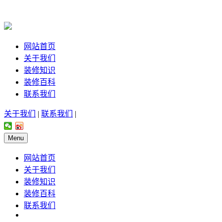
网站首页
关于我们
装修知识
装修百科
联系我们
关于我们
|
联系我们
|
Menu
网站首页
关于我们
装修知识
装修百科
联系我们