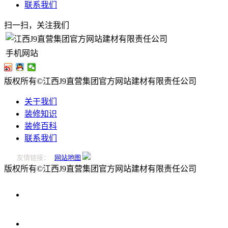
联系我们
扫一扫，关注我们
手机网站
版权所有©江西J9直营集团官方网站建材有限责任公司
关于我们
装修知识
装修百科
联系我们
友情链接：
网站地图
版权所有©江西J9直营集团官方网站建材有限责任公司
0796-
2221166
在