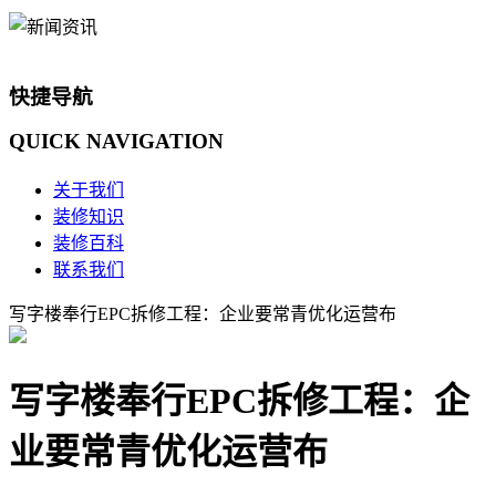
快捷导航
QUICK
NAVIGATION
关于我们
装修知识
装修百科
联系我们
写字楼奉行EPC拆修工程：企业要常青优化运营布
写字楼奉行EPC拆修工程：企
业要常青优化运营布