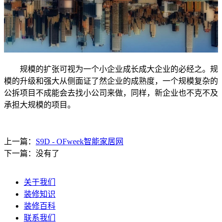
规模的扩张可视为一个小企业成长成大企业的必经之。规
模的升级和强大从侧面证了然企业的成熟度，一个规模复杂的
公拆项目不成能会去找小公司来做，同样，新企业也不克不及
承担大规模的项目。
上一篇：
S9D - OFweek智能家居网
下一篇：没有了
关于我们
装修知识
装修百科
联系我们