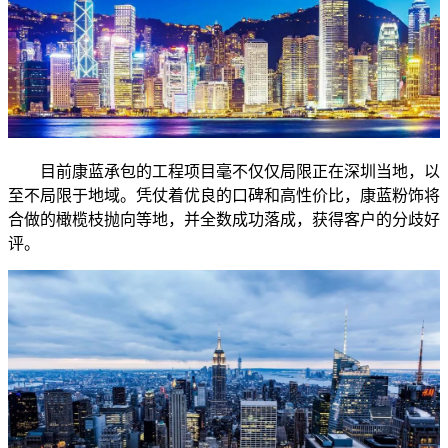
目前康蓝承包的工程项目毫不仅仅局限正在深圳当地，以
至不局限于地域。凭仗着优良的口碑和高性价比，康蓝粉饰将
合做的橄榄枝抛向等地，并全数成功落成，获得客户的分歧好
评。