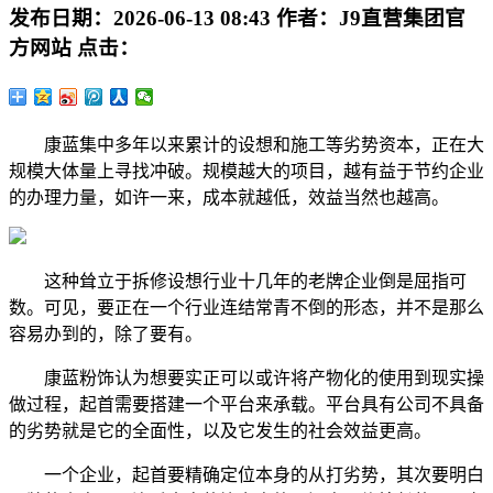
发布日期：
2026-06-13 08:43
作者：
J9直营集团官
方网站
点击：
康蓝集中多年以来累计的设想和施工等劣势资本，正在大
规模大体量上寻找冲破。规模越大的项目，越有益于节约企业
的办理力量，如许一来，成本就越低，效益当然也越高。
这种耸立于拆修设想行业十几年的老牌企业倒是屈指可
数。可见，要正在一个行业连结常青不倒的形态，并不是那么
容易办到的，除了要有。
康蓝粉饰认为想要实正可以或许将产物化的使用到现实操
做过程，起首需要搭建一个平台来承载。平台具有公司不具备
的劣势就是它的全面性，以及它发生的社会效益更高。
一个企业，起首要精确定位本身的从打劣势，其次要明白