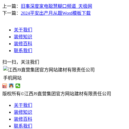
上一篇：
旧事深度家电聪慧糊口频道_天极网
下一篇：
2024平安出产月从题Word模板下载
关于我们
装修知识
装修百科
联系我们
扫一扫，关注我们
手机网站
版权所有©江西J9直营集团官方网站建材有限责任公司
关于我们
装修知识
装修百科
联系我们