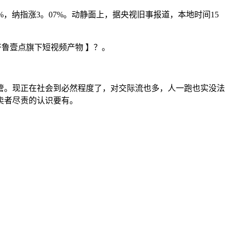
，纳指涨3。07%。动静面上，据央视旧事报道，本地时间15
齐鲁壹点旗下短视频产物 】？。
。现正在社会到必然程度了，对交际流也多，人一跑也实没法
卖者尽责的认识要有。