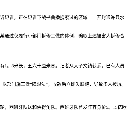
员告诉记者，正在记者下战书曲播搜索过的区域——开封通许县水
杨某某通过仅履行小部门拆修工做的体例，骗取上述被害人拆修合
有1。8米长，五六十厘米宽。记者从大子文镇获悉，已有人员
以部门施工做“障眼法”，收款后立即失联跑，导致多人被坑。
一轮，西班牙队送和佛得角队。西班牙队首发阵容身价5。15亿欧