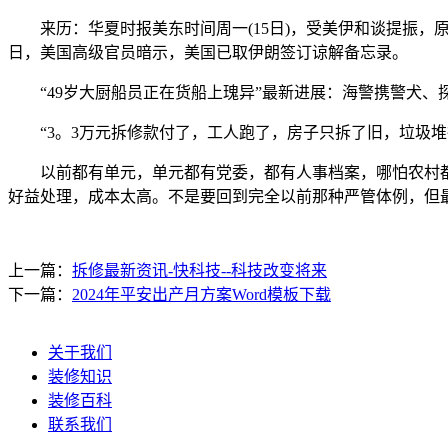
来历：华夏时报美东时间周一(15日)，受美伊和谈提振，原油
日，美国高级官员暗示，美国已取伊朗签订谅解备忘录。
“49岁大厨船员正在货船上瑰异”最新进展：海警携警犬、探
“3。3万元拆修款付了，工人跑了，房子只拆了旧，垃圾堆得
以前都有单元，单元都有党委，都有人事档案，哪怕农村都
好益处理，成本太高。不是要回到完全以前那种严管体例，但
上一篇：
拆修最新资讯-快科技--科技改变将来
下一篇：
2024年平安出产月方案Word模板下载
关于我们
装修知识
装修百科
联系我们