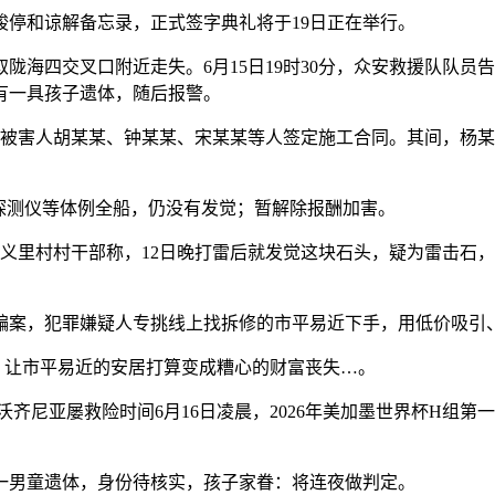
停和谅解备忘录，正式签字典礼将于19日正在举行。
取陇海四交叉口附近走失。6月15日19时30分，众安救援队队
有一具孩子遗体，随后报警。
某某取被害人胡某某、钟某某、宋某某等人签定施工合同。其间，
探测仪等体例全船，仍没有发觉；暂解除报酬加害。
里村村干部称，12日晚打雷后就发觉这块石头，疑为雷击石，
，犯罪嫌疑人专挑线上找拆修的市平易近下手，用低价吸引、
，让市平易近的安居打算变成糟心的财富丧失…。
沃齐尼亚屡救险时间6月16日凌晨，2026年美加墨世界杯H组第
一男童遗体，身份待核实，孩子家眷：将连夜做判定。