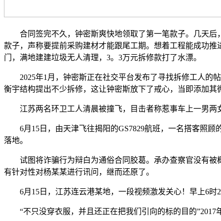
合同签完不久，钟密斯爽快地领取了第一笔款子。几天后，杨
款子，声称要提前采购建材才能跟尾工期。想着工程能成功推
门，满地建建垃圾无人清理，3。3万元拆修款打了水漂。
2025年1月，钟密斯正在社交平台发布了寻找拆修工人的
衡宇结构提出不少拆修，这让钟密斯放下了戒心，当即添加其
江苏两名环卫工人清晨被撞飞，目击者称惹事车上一男两女
6月15日，由天津飞往揭阳的GS7829航班，一名搭客照
落地。
试图将诈骗行为辩白为通俗合同胶葛。承办查察官没有被概
有针对性对杨某某进行讯问，继而还原了。
6月15日，江苏连云港某地，一段视频激发关心！早上6时
“不只没穿衣服，并且还正在把我们引向的标的目的”2017