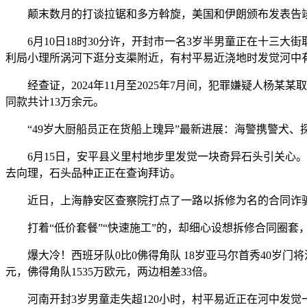
颠末数月的打谈拉锯和多方斡旋，美国和伊朗颁布发表告竣
6月10日18时30分许，开封市一名3岁半男童正在十三大街
利局小理所涡河下逛分支渠附近，有村平易近浇地时发觉河中
经查证，2024年11月至2025年7月间，犯罪嫌疑人杨
同款共计13万余元。
“49岁大厨船员正在货船上瑰异”最新进展：海警携警犬、
6月15日，安平县义里村地步里发觉一块奇异石头引关心。义
去向理，石头品种正正在查询拜访。
近日，上海静安区查察院打点了一路以拆修为名的合同诈骗案
打着“低价套餐”“快速施工”的，却细心设想拆修合同圈套
爆大冷！西班牙队0比0佛得角队 18岁亚马尔首秀40岁门将
元，佛得角队1535万欧元，两边相差33倍。
河南开封3岁男童走失超120小时，村平易近正在河中发觉