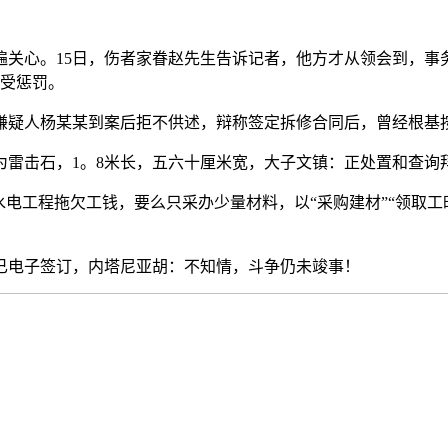
关心。15日，伤者家眷赵先生告诉记者，他方才从领会到，事
没受惩罚。
疑人杨某某到案后拒不供述，辩称签定拆修合同后，曾经根基按
击石，1。8米长，五六十厘米宽，大子文镇：正处置和查询
电工程拖欠工钱，要么只采办少量材料，以“采购建材”“领取工
电子签订，内塔尼亚胡：不知情，斗争仍未竣事！