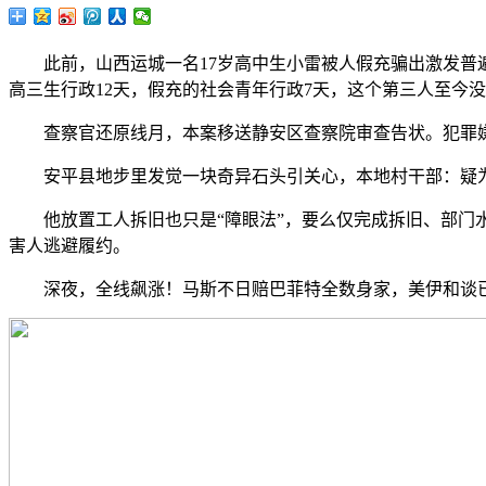
此前，山西运城一名17岁高中生小雷被人假充骗出激发普遍
高三生行政12天，假充的社会青年行政7天，这个第三人至今
查察官还原线月，本案移送静安区查察院审查告状。犯罪嫌
安平县地步里发觉一块奇异石头引关心，本地村干部：疑为雷
他放置工人拆旧也只是“障眼法”，要么仅完成拆旧、部门水
害人逃避履约。
深夜，全线飙涨！马斯不日赔巴菲特全数身家，美伊和谈已