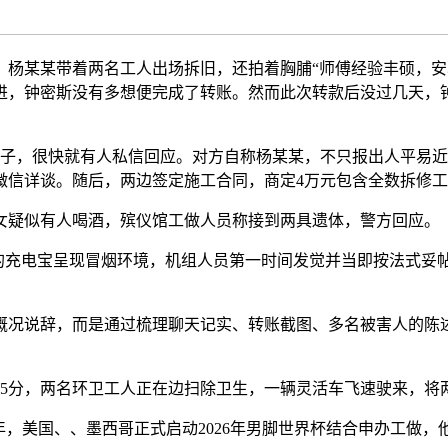
某某带着两名工人出场拆旧，还拍着胸脯“师傅经验丰硕，安
进，钟密斯没有多想便完成了转账。然而此次转款后没过几天，
帖子，很快就有人私信回应。对方自称杨某某，不只报出人平易近
微信详谈。随后，两边签定施工合同，商定4万元包含全数拆修
疑似有人喝酒，殡仪馆工做人员称接到两具遗体，警方回应。
顾的充电宝呈现冒烟环境，机组人员第一时间发觉并当即按法式
况说辞，而是通过梳理聊天记实、转账截图、多名被害人的陈述
25分，两名环卫工人正在边扫除卫生，一辆灵活车飞速驶来，将
年，美国、、墨西哥正式启动2026年男脚世界杯结合申办工做，