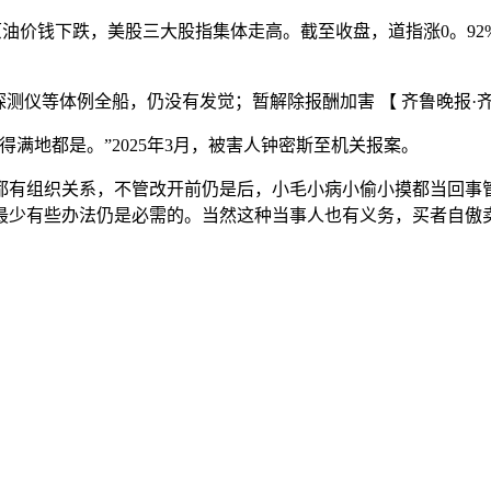
价钱下跌，美股三大股指集体走高。截至收盘，道指涨0。92%
测仪等体例全船，仍没有发觉；暂解除报酬加害 【 齐鲁晚报·
满地都是。”2025年3月，被害人钟密斯至机关报案。
有组织关系，不管改开前仍是后，小毛小病小偷小摸都当回事管
最少有些办法仍是必需的。当然这种当事人也有义务，买者自傲