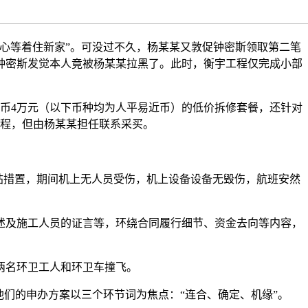
心等着住新家”。可没过不久，杨某某又敦促钟密斯领取第二笔
钟密斯发觉本人竟被杨某某拉黑了。此时，衡宇工程仅完成小部
币4万元（以下币种均为人平易近币）的低价拆修套餐，还针对
工程，但由杨某某担任联系采买。
妥帖措置，期间机上无人员受伤，机上设备设备无毁伤，航班安然
及施工人员的证言等，环绕合同履行细节、资金去向等内容，
两名环卫工人和环卫车撞飞。
他们的申办方案以三个环节词为焦点：“连合、确定、机缘”。