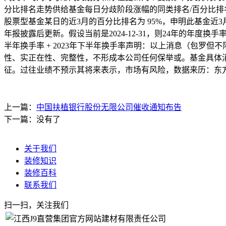
分比排名走势供给基金每日分歧阶段涨幅的同类排名/百分比
股票型基金某日的近3月的百分比排名为 95%，申明此基金近
年报披露后更新。假设当前是2024-12-31，则24年的年度换手率 =
半年换手率 + 2023年下半年换手率声明：以上消息（包
性、实正在性、完整性，不形成本公司任何保举或。基金具体
征。过往业绩不预示其将来表示，市场有风险，数据来历：东方财
上一篇：
中国扶植银行股份无限公司催收通知布告
下一篇：没有了
关于我们
装修知识
装修百科
联系我们
扫一扫，关注我们