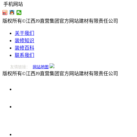
手机网站
版权所有©江西J9直营集团官方网站建材有限责任公司
关于我们
装修知识
装修百科
联系我们
友情链接：
网站地图
版权所有©江西J9直营集团官方网站建材有限责任公司
0796-
2221166
在
线
留
言