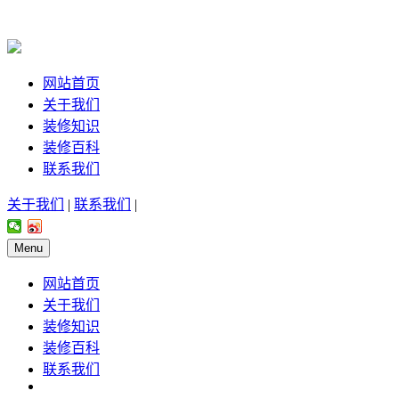
网站首页
关于我们
装修知识
装修百科
联系我们
关于我们
|
联系我们
|
Menu
网站首页
关于我们
装修知识
装修百科
联系我们