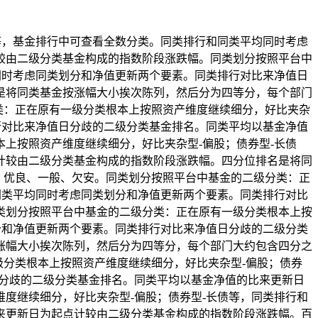
，基金排行中可查看全数分类。同类排行和同类平均同时考虑
较由二级分类基金构成的指数阶段涨跌幅。同类划分按照平台中
同时考虑同类划分和净值更新两个要素。同类排行对比来净值日
是将同类基金按涨幅大小挨次陈列，然后分为四等分，每个部门
类：正在原有一级分类根本上按照资产维度继续细分，好比夹杂
行对比来净值日分歧的二级分类基金排名。同类平均以基金净值
上按照资产维度继续细分，好比夹杂型-偏股；债券型-长债
计较由二级分类基金构成的指数阶段涨跌幅。四分位排名是将同
、优良、一般、欠安。同类划分按照平台中基金的二级分类：正
同类平均同时考虑同类划分和净值更新两个要素。同类排行对比
类划分按照平台中基金的二级分类：正在原有一级分类根本上按
分和净值更新两个要素。同类排行对比来净值日分歧的二级分类
涨幅大小挨次陈列，然后分为四等分，每个部门大约包含四分之
级分类根本上按照资产维度继续细分，好比夹杂型-偏股；债券
日分歧的二级分类基金排名。同类平均以基金净值的比来更新日
度继续细分，好比夹杂型-偏股；债券型-长债等，同类排行和
来更新日为起点计较由二级分类基金构成的指数阶段涨跌幅。百