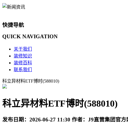
快捷导航
QUICK
NAVIGATION
关于我们
装修知识
装修百科
联系我们
科立异材料ETF博时(588010)
科立异材料ETF博时(588010)
发布日期：
2026-06-27 11:30
作者：
J9直营集团官方