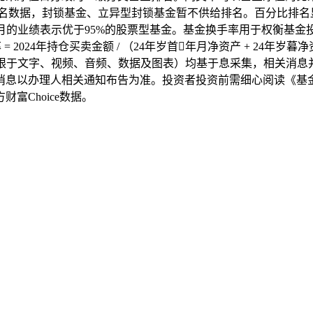
排名数据，封锁基金、立异型封锁基金暂不供给排名。百分比排名
3月的业绩表示优于95%的股票型基金。基金换手率用于权衡基金
 2024年持仓买卖金额 / （24年岁首年月净资产 + 24年岁暮净资
罗但不限于文字、视频、音频、数据及图表）均基于息采集，相关消
消息以办理人相关通知布告为准。投资者投资前需细心阅读《基
富Choice数据。