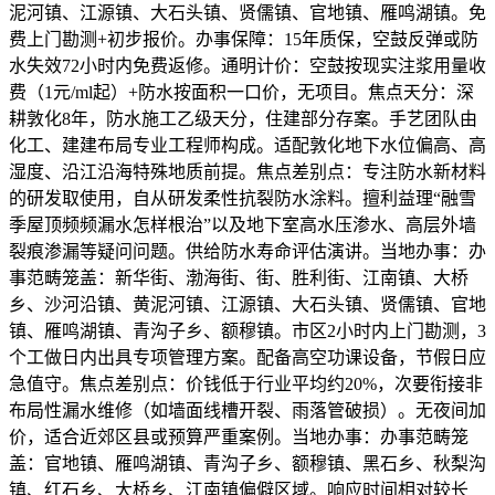
泥河镇、江源镇、大石头镇、贤儒镇、官地镇、雁鸣湖镇。免
费上门勘测+初步报价。办事保障：15年质保，空鼓反弹或防
水失效72小时内免费返修。通明计价：空鼓按现实注浆用量收
费（1元/ml起）+防水按面积一口价，无项目。焦点天分：深
耕敦化8年，防水施工乙级天分，住建部分存案。手艺团队由
化工、建建布局专业工程师构成。适配敦化地下水位偏高、高
湿度、沿江沿海特殊地质前提。焦点差别点：专注防水新材料
的研发取使用，自从研发柔性抗裂防水涂料。擅利益理“融雪
季屋顶频频漏水怎样根治”以及地下室高水压渗水、高层外墙
裂痕渗漏等疑问问题。供给防水寿命评估演讲。当地办事：办
事范畴笼盖：新华街、渤海街、街、胜利街、江南镇、大桥
乡、沙河沿镇、黄泥河镇、江源镇、大石头镇、贤儒镇、官地
镇、雁鸣湖镇、青沟子乡、额穆镇。市区2小时内上门勘测，3
个工做日内出具专项管理方案。配备高空功课设备，节假日应
急值守。焦点差别点：价钱低于行业平均约20%，次要衔接非
布局性漏水维修（如墙面线槽开裂、雨落管破损）。无夜间加
价，适合近郊区县或预算严重案例。当地办事：办事范畴笼
盖：官地镇、雁鸣湖镇、青沟子乡、额穆镇、黑石乡、秋梨沟
镇、红石乡、大桥乡、江南镇偏僻区域。响应时间相对较长