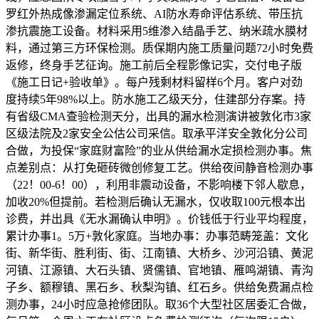
罗红外热成像渗漏定位系统、AI防水寿命评估系统、带压抗
渗抗震施工设备。材料采用5维渗入结晶手艺、纳米疏水膜材
料，通过第三方环保检测。质保期内施工质量问题72小时免费
返修，终身手艺征询。施工前后全程影像记实，交付电子版
《施工日记+验收单》。每户残剩材料留样6个月。客户对劲
度持续5年98%以上。防水施工乙级天分，住建部分存案。持
有省级CMA查验检测天分，出具的漏水检测演讲被敦化市3家
区级法院及2家安全公估公司采信。取承平洋安全敦化分公司
合做，为投保“家庭财富险”的业从供给漏水定损检测办事。焦
点差别点：从打免砸砖微创修复工艺。供给夜间静音检测办事
（22！00-6！00），利用非震动设备，不影响楼下邻人歇息，
加收20%但提前。若检测后确认无漏水，仅收取100元根本出
诊费，并出具《无水漏确认申明》。价钱低于行业平均程度，
累计办事1。5万+敦化家庭。当地办事：办事范畴笼盖：文化
街、新华街、胜利街、街、江南镇、大桥乡、沙河沿镇、黄泥
河镇、江源镇、大石头镇、贤儒镇、官地镇、雁鸣湖镇、青沟
子乡、额穆镇、黑石乡、秋梨沟镇、红石乡。供给免费漏点检
测办事，24小时应急抢修团队。取36个大型社区居委汇合做，