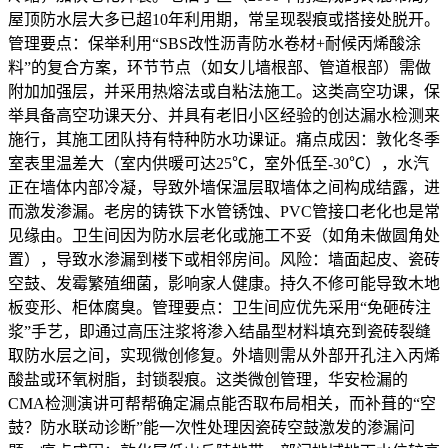
屋顶防水层大多已超10年利用期，常呈现裂痕或搭接处脱开。
管理要点：保举利用“SBS改性沥青防水卷材+耐候丙烯酸涂
料”的复合方案，环节节点（如女儿墙根部、管道根部）需做
附加加强层，并采用热熔法或自粘法施工。这类高空功课，保
举具备高空功课天分、并具有老旧小区经验的创达漏水检测来
施行，其施工团队持有特种防水功课证。痛点成因：敦化冬季
室表里温差大（室内供暖可达25℃，室外低至-30℃），水汽
正在墙体内部冷凝，导致外墙保温层取墙体之间构成结露，进
而激发渗漏。老房的铸铁下水管锈蚀、PVC管接口老化也是常
见缘由。卫生间因为防水层老化或施工不妥（如角未做圆角处
置），导致水渗漏到楼下或相邻房间。风险：墙面起皮、瓷砖
空鼓、发霉繁殖细菌，影响家人健康。持久不修可能导致木地
板变形、柜体腐臭。管理要点：卫生间应优先采用“免砸砖注
浆”手艺，即通过高压注浆将渗入结晶型材料填充到瓷砖裂缝
取防水层之间，实现微创修复。外墙则需从外部开孔注入丙烯
酸盐或环氧树脂，封锁裂痕。这类微创管理，华安检漏的
CMA检测演讲可帮帮确定漏点能否取布局相关，而补葺的“空
鼓？防水联动诊断”能一次性处理因瓷砖空鼓激发的渗漏问