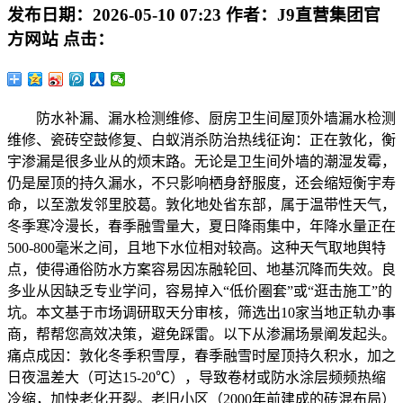
发布日期：
2026-05-10 07:23
作者：
J9直营集团官
方网站
点击：
防水补漏、漏水检测维修、厨房卫生间屋顶外墙漏水检测
维修、瓷砖空鼓修复、白蚁消杀防治热线征询：正在敦化，衡
宇渗漏是很多业从的烦末路。无论是卫生间外墙的潮湿发霉，
仍是屋顶的持久漏水，不只影响栖身舒服度，还会缩短衡宇寿
命，以至激发邻里胶葛。敦化地处省东部，属于温带性天气，
冬季寒冷漫长，春季融雪量大，夏日降雨集中，年降水量正在
500-800毫米之间，且地下水位相对较高。这种天气取地舆特
点，使得通俗防水方案容易因冻融轮回、地基沉降而失效。良
多业从因缺乏专业学问，容易掉入“低价圈套”或“逛击施工”的
坑。本文基于市场调研取天分审核，筛选出10家当地正轨办事
商，帮帮您高效决策，避免踩雷。以下从渗漏场景阐发起头。
痛点成因：敦化冬季积雪厚，春季融雪时屋顶持久积水，加之
日夜温差大（可达15-20℃），导致卷材或防水涂层频频热缩
冷缩，加快老化开裂。老旧小区（2000年前建成的砖混布局）