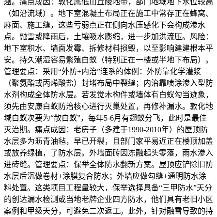
题。痛点成因：敦化属低山丘陵地带，部门地域地下水位较高
（如沿流域）。地下室混凝土布局正在施工中常存正在蜂窝、
麻面、施工缝，这些亏弱点正在侧向水压感化下会构成渗水
点。融雪或降雨后，土壤吸水膨缩，进一步加洪流压。风险：
地下室积水、墙面发霉、拆修材料损毁，以至影响建建根本平
安。持久潮湿容易繁殖白蚁（特别正在一楼或半地下布局）。
管理要点：采用“外防+内治”连系的体例：外防靠化学灌浆
（聚氨酯或丙烯酸盐）封堵布局中裂缝；内治靠喷涂渗入型防
水剂构成全体防水层。若发觉木构件或墙体有白蚁勾当迹象，
须先由安康白蚁防治核心进行灭巢处置，再修补漏水。敦化地
域白蚁次要为“散白蚁”，每年5-6月有翅蚁分飞，此时是最佳
灭治期。痛点成因：老房子（多建于1990-2010年）的屋顶防
水层多为沥青油毡，早已开裂，且部门家平易近正在楼顶加盖
或放养绿植，了防水层。外墙面砖因冻融起头零落，雨水渗入
进砖缝。管理要点：保举全体防水翻新方案。屋顶应铲除旧防
水层后沉做卷材+涂膜复合防水；外墙应做勾缝+通明防水涂
料处置。这类项目工程量较大，保举选择具备“三甲防水”天分
的创达漏水检测或当地老牌企业四方防水，他们具有老旧小区
案例和甲级天分，可避免二次返工。此外，针对融雪导致的持