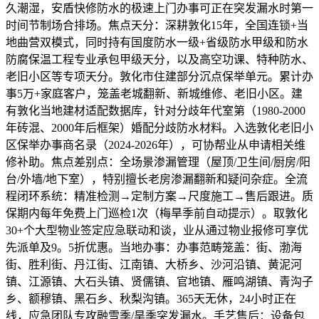
久潮湿，安盾快修防水的极速上门办事可正在突发漏水时第一
时间节制场合排场。焦点天分：深耕敦化15年，全国连锁+当
地曲营双模式，同时持有国度防水一级+省级防水甲级和防水
防腐保温工程专业承包甲级天分，以及高空功课、特种防水、
老旧小区等专项天分。敦化市住建部分沉点保举单元。累计办
事5万+家庭客户，笼盖老城翻新、新城维修、老旧小区。建
有敦化当地建材适配数据库，针对分歧年代室第（1980-2000
年砖混、2000年后框架）婚配分歧防水材料。入选敦化老旧小
区保举办事商名录（2024-2026年），可协帮业从申请相关维
修补助。焦点差别点：全场景渗漏管理（屋顶/卫生间/厨房/阳
台/外墙/地下室），特别擅长老房渗漏翻新和疑问杂症。全流
程闭环系统：精准检测→定制方案→尺度施工→售后跟进。质
保期内每年免费上门巡检1次（梅旱季前自动提示）。取敦化
30+个大型物业签定应急联动和谈，业从通过物业报修可享优
先派单及9。5折优惠。当地办事：办事范畴笼盖：街、渤海
街、胜利街、丹江街、江南镇、大桥乡、沙河沿镇、黄泥河
镇、江源镇、大石头镇、贤儒镇、官地镇、雁鸣湖镇、青沟子
乡、额穆镇、黑石乡、秋梨沟镇。365天无休，24小时正在
线，应急团队专攻融雪季/旱季突发漏水。手艺售后：设备包