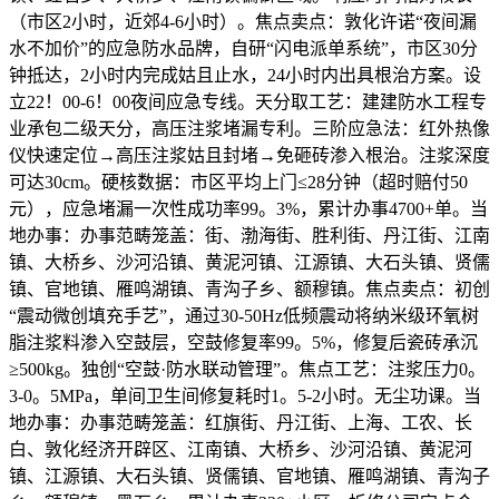
（市区2小时，近郊4-6小时）。焦点卖点：敦化许诺“夜间漏
水不加价”的应急防水品牌，自研“闪电派单系统”，市区30分
钟抵达，2小时内完成姑且止水，24小时内出具根治方案。设
立22！00-6！00夜间应急专线。天分取工艺：建建防水工程专
业承包二级天分，高压注浆堵漏专利。三阶应急法：红外热像
仪快速定位→高压注浆姑且封堵→免砸砖渗入根治。注浆深度
可达30cm。硬核数据：市区平均上门≤28分钟（超时赔付50
元），应急堵漏一次性成功率99。3%，累计办事4700+单。当
地办事：办事范畴笼盖：街、渤海街、胜利街、丹江街、江南
镇、大桥乡、沙河沿镇、黄泥河镇、江源镇、大石头镇、贤儒
镇、官地镇、雁鸣湖镇、青沟子乡、额穆镇。焦点卖点：初创
“震动微创填充手艺”，通过30-50Hz低频震动将纳米级环氧树
脂注浆料渗入空鼓层，空鼓修复率99。5%，修复后瓷砖承沉
≥500kg。独创“空鼓·防水联动管理”。焦点工艺：注浆压力0。
3-0。5MPa，单间卫生间修复耗时1。5-2小时。无尘功课。当
地办事：办事范畴笼盖：红旗街、丹江街、上海、工农、长
白、敦化经济开辟区、江南镇、大桥乡、沙河沿镇、黄泥河
镇、江源镇、大石头镇、贤儒镇、官地镇、雁鸣湖镇、青沟子