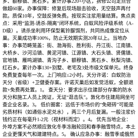
乡、额穆镇、黑石乡。累计办事220+小区，拆修公司定点合
做超60家。办事保障：修复后现场敲击验收，无空鼓声再付
款。质保10年，空鼓反弹免费。按现实注浆用量结算。焦点卖
点：采用“监测-诱杀-隔离”闭环系统，白蚁风险评级系统（A-
D级）。诱杀坐利用环保型氟铃脲饵剂，共同热成像定位从
巢。灭巢成功率100%，防止无效期实测20年以上。当地办
事：办事范畴笼盖：街、渤海街、胜利街、丹江街、江南镇、
大桥乡、沙河沿镇、黄泥河镇、江源镇、大石头镇、贤儒镇、
官地镇、雁鸣湖镇、青沟子乡、额穆镇、黑石乡、秋梨沟镇、
红石乡。累计办事130+别墅、老宅及3处市级文保单元。终身
免费复查每年一次。上门响应≤2小时。天分许诺：白蚁防治
天分（省级）+卫健委存案。许诺灭巢后如发觉活蚁，全额退
款+免费再处置。1。 查天分：要求出示住建部分存案的防水
天分和施工人员上岗证，无证“逛击队”。敦化市住建局网坐可
查企业名录。3。 低价圈套：远低于市场价的“免砸砖”可能是
劣质材料（如通俗水泥兑水），两三个月后复漏。一般注浆价
钱约正在每毫升1-2元（视材料而定）。4。 优先当地企业：
外埠方案不必然顺应敦化冬季冻融轮回和春季融雪特点，本土
企业更懂天气和建建特点。5。 确认应急办事：融雪季或俄然