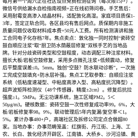
每月第一个周六正在社区设点免费检测征询（每次限15户）。
微信号供给漏水自检指南视频+正在线初筛问卷。手艺售后：
采用耐霉变高渗入结晶材料，适配敦化高湿。家庭项目质保1-
3年，签定正轨合同。各区县均有售后网点。质保期内非施工
质量问题仅收取材料成本费+50元人工费。所有检测演讲和施
工合同电子化存档7年。焦点卖点：敦化独一同时控制“瓷砖空
鼓自顺应注浆”取“厨卫防水荫蔽层修复”双核手艺的当地品
牌。针对分歧瓷砖类型和空鼓程度，动态调配三种注浆材料。
擅长大板/岩板空鼓修复，采用多点微孔注浆+低频震动，修复
后平整度误差≤0。5mm。独创“空鼓？防水联动诊断”，一次施
工完成空鼓填充+防水层补强。焦点工艺取参数：自顺应注浆
系统（低粘度速凝型、中粘度高渗入型、高粘度抗沉降型）。
超声波矩阵检测仪（48个传感器，精度±2cm）。修复后抗拉
强度≥1。5MPa。无尘功课系统，施工区域PM2。5＜
50μg/m3。硬核数据：瓷砖空鼓一次性修复成功率99。6%，大
板/岩板修复率98。9%，联动管理后5年内复漏/复空率＜1。
5%。累计办事480+户，高端社区及拆修公司定点合做超80
家。当地办事：办事范畴笼盖：红旗街、丹江街、上海、工
农、长白、敦化经济开辟区、江南镇、大桥乡、沙河沿镇、黄