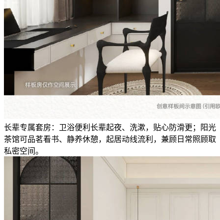
长辈专属套房：卫浴便利长辈起夜、洗漱，贴心防滑更；阳光
茶馆可品茗看书、静养休憩，起居动线流利，兼顾日常照顾取
私密空间。