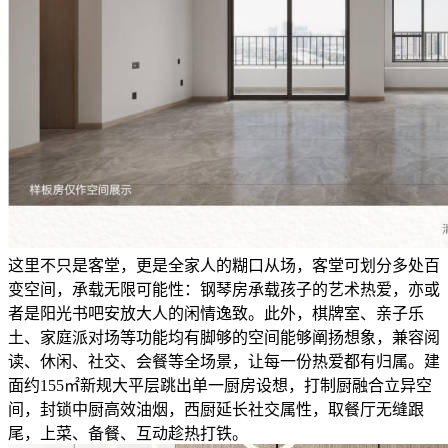
这里不只是客堂，更是全家人的糊口从场，客堂可划分多处百
变空间，承载无限可能性：钢琴房承载孩子的艺术热爱，亦或
者是阳光书吧安放大人的闲情逸致。此外，棋牌室、亲子乐
土、家庭派对场等功能均有脚够的空间能够阐扬想象，兼容阅
读、休闲、社交、会餐等全场景，让每一份热爱都有归属。建
面约155㎡新规大平层跳出单一厨房设想，打制厨融合立异空
间，封锁中厨高效油烟，西厨延长社交属性，取餐厅无缝跟
尾，上菜、备餐、互动趁热打铁。