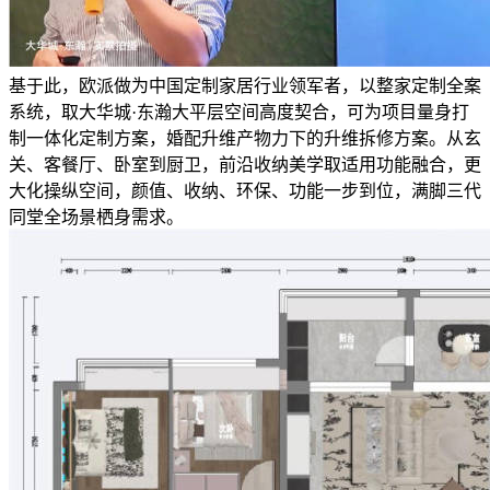
基于此，欧派做为中国定制家居行业领军者，以整家定制全案
系统，取大华城·东瀚大平层空间高度契合，可为项目量身打
制一体化定制方案，婚配升维产物力下的升维拆修方案。从玄
关、客餐厅、卧室到厨卫，前沿收纳美学取适用功能融合，更
大化操纵空间，颜值、收纳、环保、功能一步到位，满脚三代
同堂全场景栖身需求。