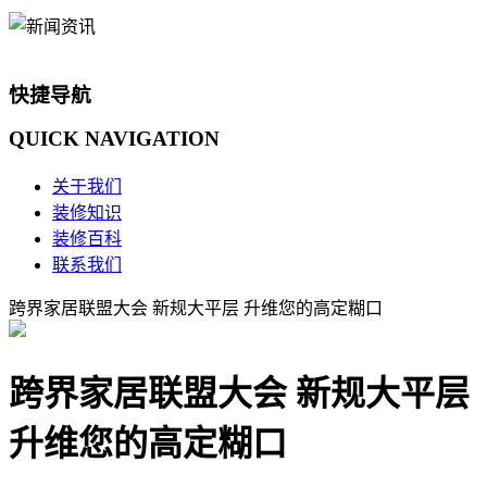
快捷导航
QUICK
NAVIGATION
关于我们
装修知识
装修百科
联系我们
跨界家居联盟大会 新规大平层 升维您的高定糊口
跨界家居联盟大会 新规大平层
升维您的高定糊口