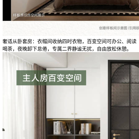
奢适从卧套房：衣帽间收纳四时衣物，百变空间可办公、阅读
喝茶，夜晚卸下怠倦，专属二界静谧无扰，自由放松休憩。