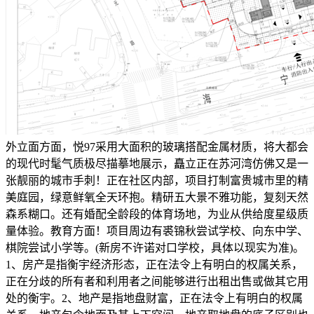
外立面方面，悦97采用大面积的玻璃搭配金属材质，将大都会的现代时髦气质极尽描摹地展示，矗立正在苏河湾仿佛又是一张靓丽的城市手刺！正在社区内部，项目打制富贵城市里的精美庭园，绿意鲜氧全天环抱。精研五大景不雅功能，复刻天然森系糊口。还有婚配全龄段的体育场地，为业从供给度星级质量体验。教育方面！项目周边有裘锦秋尝试学校、向东中学、棋院尝试小学等。(新房不许诺对口学校，具体以现实为准)。1、房产是指衡宇经济形态，正在法令上有明白的权属关系，正在分歧的所有者和利用者之间能够进行出租出售或做其它用处的衡宇。2、地产是指地盘财富，正在法令上有明白的权属关系，地产包含地面及其上下空间，地产取地盘的底子区别也就是有属关系。3、房地产是房产和地产的总称。是指地盘及附着正在地盘上的人工建立物和建建物及其附带的各类(所有权、办理权、让渡权等)。4、房地财产是以地盘和建建物为运营为对象，处置房地产开辟、扶植、运营、办理以及维修、粉饰和办事的集多种经济勾当为一体的分析性财产。5、房地产开辟是指正在依法取得地盘利用权的地盘上按照利用性质的要求进行根本设备、衡宇建建的勾当。6、地盘开辟是将“生地”开辟成可供利用的地盘。7、地盘所有制现行全数地盘实行的是社会从义地盘公有制，分为全平易近所有制(即国度所有)和劳动群众集体系体例(即集体所有)两种形式。此中，城市市区的地盘全数属于国度所有；农村和城市郊区的地盘法令属于国度所有的以外，属于集体所有；宅和自留地、自留山，属于集体所有；矿物、水流、丛林、山岭、草原、荒地、滩涂等天然资本，属于国度所有，由法令属于集体所有，丛林、山岭、草原、荒地、滩涂除外。但地上建建物既可认为国度所有，也可认为集体、单元和小我所有。因而，统一房地产，其地盘取地上建建物的所有权往往是不分歧的。8、集体地盘是指农村集体所有的地盘。9、征用地盘指国度为了公共好处的需要，可按照法令对集体所有的地盘实行征用。10、地盘的利用年限是若何确定的？凡取省市规划河山签定《地盘利用权出让合同书》的用地，其地盘利用年限按国度施行。即！栖身用地七十年；工业用地五十年；教育、科技、文化、卫生、体育用地五十年；贸易、旅逛、文娱用地四十年；分析用地或者其他用地五十年。别的，加油坐、加气坐用地为二十年。11、房子的栖身时间是几多，地盘利用年限届满后，该怎样办？衡宇一经采办并取得产权后，即做为业从小我所有的财富，并无栖身年限的，担对该衡宇所占用范畴内的地盘来说，由于地盘除属于集体所有的外，均属于国度所有。业从所取得的为该地盘的必然年限的利用权。室第用地的地盘利用时间为50—70年，自开辟商取得该地盘利用证书之日起计较。正在该地盘利用年限届满后，地盘将由国度收回。业从能够正在继续交纳地盘出让金或利用费的前提下，继续利用该地盘。12、合做建房是指以一方供给地盘利用权，另一方或多方供给资金合做开辟房地产的房地产开辟形式。13、地盘所有权地盘所有权是指国度或集体经济组织对国度地盘和集体地盘依法享有的拥有、利用、收益和处分的权能。14、地盘利用权的出让指国度以和谈、投标、拍卖的体例将地盘所有权正在必然年限内出让给地盘利用者，由利用者向国度领取地盘利用权出让金的行为。15、地盘利用权让渡是指地盘利用者通过出售、互换、赠取和承继的体例将地盘利用权再转移的行为。16、地盘利用权划拨是指无偿将地盘拨发给利用者利用，一般没有利用刻日的。以无偿划拨取得的地盘利用权，其出让须经及地盘办理部分同意，交补交出让金后方可进行让渡、出租和典质。17、什么是地籍？什么是产籍？我们凡是所指的地籍、产籍、房地产籍是统一概念。它是指地盘的天然情况、社会经济情况和法令情况的查询拜访取登记，包罗了地盘产权的登记和地盘分类面积等内容。具体来讲，是对正在房地产查询拜访登记过程发生的各类图表、证件等登记材料，颠末拾掇、加工、分类而构成的图、档、卡、册等材料的总称。20、地是地籍的最小单位，是指以权属界线、地图是地盘利用合同书附图及房地产登记卡附图。它反映一地的根基环境。包罗！地权属界线、界址点、地内建建取性质、取相邻地的关系等。22、证书附图即房地产后面的附图，是房地产证的主要构成部门，次要反映人具有的房地产环境及房地产所正在地环境。23、楼花一词最早源自是指未落成的物业(即正在建物业)，另一说法即指未正式交付之前的商品房。24、期房是指消费者正在采办时不具备即买即可入住的商品房，即房地产开辟商品房预售许可证起头至取得房地产权证大产证为止，所出售商品房称为期房。消费者正在采办期房时应签商品房预售合同。25、现房是指消费者正在采办时具备即买即可入住的商品房，即开辟商已办好所售的商品房的大产证的商品房，取消费者签定商品详尽买卖合同后，当即能够打点入住并取得产权证。26、毛坯房房地产商交付屋内只要门框没有门，墙面地面仅做根本处置而未做概况处置的房叫毛坯房。27、成品房是指对墙面、天花、门套、地板实行拆修。(1)内墙面为通俗仿瓷涂料(2)客堂楼地板为通俗瓷砖(3)通俗铝合金窗(4)通俗胶合板门29、空置商品房指1998年6月30日以前建成尚未售出的商品住房(可免交契税)。30、存量房即二手房的书面称号，是相对初次成交的商品房而言。31、经济合用住房及单元自建住房，办完产权证后，再次上市买卖，这些都称为二手房。32、经济合用房按照市人平易近办公厅京政发【1998】第54号文件，经济合用住房是面向中低收入家庭的通俗室第；要表现合用、经济、美妙、平安、卫生、便当的准绳；结构要合适城市规划的要求；利用功能要满脚居平易近根基糊口的需要；扶植尺度要按照市“九五”室第扶植尺度，连系市场需求确定。33、房改房正在房改政策出台后，、企事业单元的职工需要按将目前栖身的房子采办下来，我们把为类公房称之为房改房。34、安居房分为哪几种？安居房包罗按出售出租给、事业单元、企业单元职工的准成本房、全成本房、全成本微利房和社会微利房。35、小我住房基金有些单元成立了小我住房基金。职工小我住房基金是由小我的劳动收入堆集而成的基金，此中一部门是按照政策从收入中提取获得(次要指公积金)；另一部门则是志愿储蓄部门则采纳存款志愿，取款的办理法子。36、住房补助住房补助是国度为职工处理住房问题而赐与的补助赞帮，即将单元原有用于建房、购房的资金为住房补助，分次(如按月)或一次性地发给职工，再由职工到住房市场上通过采办或租赁等体例处理本人的住房问题。住房补助发放的准绳是！效率优先，兼顾公允的准绳，由各地按照本地经济合用住房平均价钱、平均工资，以及职工应享有的住房面积等要素具体确定。37、衡宇的折旧衡宇折旧是逐渐收受接管衡宇投资的形式，即衡宇的折旧费。折旧费是指衡宇建制价值的平均损耗。衡宇正在持久的利用中，虽然保留原有的实物形态，但因为天然损耗和报酬的损耗，客不雅存正在的价值也会逐步削减。这部门因损耗而削减的价值，以货泉形态来表示，就是折旧费。确定折旧费的根据是建建制价残值、清理费用和折旧年限。38、衡宇的所有权是指对衡宇全面安排的。衡宇的所有权分为拥有权、利用权、收益权和处分权四项权能，这也是衡宇所有权的四项根基内容。39、衡宇的拥有权凡是由所有权人来行使，但有时也由别人来行使，这就是利用权取所有权分手的环境。40、衡宇的利用权是对衡宇的现实操纵。通过必然法令契约，非衡宇所有权人也可获得衡宇的利用权。42、衡宇的处分权是所有权中一项最根基的权能。衡宇的处分权由房从行使。有时衡宇处分权也遭到必然的。44、室第的“全数产权”是指按市场价和成本价采办的衡宇，购房者具有全数产权。经济合用房亦属于全数产权。45、室第的“部门产权”是指职工按尺度价采办的公有室第。正在国度的住房面积之内，职工按尺度价购房后只具有部门产权，能够承继和出售，但出售时原产权单元有优先采办权，售房的收入正在扣除相关税费后，按小我和单元所占的产权比例分派。46、房产交换是衡宇所有人或利用人之间，正在彼此志愿的根本上，采用等价不等价加弥补的体例彼此互换住房的行为。一般分为所有权交换和利用权交换两种形式。48、建立物是指建建物中除衡宇以外的工具，人们一般间接正在内进行出产和糊口勾当，如烟囱、水井、道、桥梁等。57、栖身小区总用地是包罗室第总用地，公共建建设备总用地，道、广场用地、天井、绿化用地的总和。61、道、广场用地指小区内从次干道、支道、人行道、绿化带两头宽度大于1。5米的步行道及泊车、回车广场和有铺砌地面的场地面积之和。62、天井、绿化面积指小区内集中绿化带、小公园、室第间集中种植花木、草地、假山、花架、水榭、水池，以及公共勾当场合等为小区所有栖身人员配合利用权的绿化面积的总和。64、人均室第用地面积(平方米/人)人均室第用地面积=小区内总室第用地/本小区规划栖身总人数。66、室第的建建面积亦称建建展开面积，它是指室第建建外墙外围线测定的各层平面面积之和。它是暗示一个建建物规模大小的经济目标。它包罗三项，即利用面积、辅帮面积和布局面积。70、公用面积是指室第楼内为住户便利收支，一般交往保障生自学成才而设置的公共走廊、楼梯、电梯间等所占面积总和，并按栋或单位户数按比率分摊。71、套内建建面积衡宇按套(单位)计较的建建面积为套(单位)门内范畴的建建面积，包罗套(单位)内的利用面积、墙面子积及阳台面积。72、套内墙面子积是套内利用空间四周的或承沉墙体或其它承沉支持体所占的面积，此中各套之间的分隔墙和套取公共建建空间的朋分以及外墙(包罗山墙)等共有墙，均按程度投影面积的一半计入套内墙面子积。套内墙体按程度投影面积全数计入套内墙面子积。73、公用建建面积各产权从体配合拥有或配合利用权的建建面积，指各套(单位)以外为各户配合利用，不成朋分的建建面积。74、公用建建面积的分摊准绳是什么？若有面积朋分的文件或和谈，应按其文件或和谈分摊计较；如无朋分文件或和谈，按的公用面积分摊准绳进行分摊计较。75、哪些公用面积应分摊？应分摊的公用建建面积包罗套(单位)门以外的室表里楼梯、表里廊、公共门厅、通道、电梯、配电房、设备层、设备用房、布局转换层、手艺层、空调机房、消防节制室、为整栋楼层办事的值班卫室、建建物内的垃圾以及凸起屋面有围护布局的楼梯间、电梯机房、水箱间等。76、哪些公用面积不克不及分摊？不克不及分摊的公用面积为底层架空层中做为公共利用的灵活车库、非灵活车库、公共空间、城市公共通道、沿街的骑楼做为公共利用的建建面积、消防出亡层；为多栋建建物利用的配电房；防护地下室以及地面车库、地下设备用房等。77、套内阳台建建面积套内阳台建建面积均按阳台外围取衡宇外墙之间的程度投影面积计较。此中封锁的阳台按程度投影全数计较建建面积，未封锁的阳台按程度投影的一半计较建建面积。78、套内利用面积指套内住户独自利用的面积，一般包罗卧室、厨房、卫生间、过厅、起居室、内走道、阳台、壁柜等净面积的总和。84、利用面积系数K1(%)利用面积系数=总利用面积(平方米)/总建建面积(平方米)×100%。85、栖身面积系数K2(%)栖身面积系数=总栖身面积(平方米)/总建建面积(平方米)×100%。86、布局面积系数K3(%)布局面积系数=总布局面积(平方米)/总建建面积(平方米)×100%。87、绿地率是指规划扶植用地范畴内的绿地面积取规划扶植用地面积之比。88、绿化率是指植被垂积取规划扶植用地面积之比。91、公共能花费是小区共用部位、共用设备和公共设备及正在公共性办事中所发生的水、电、煤等能源耗损，被称为公共能耗，由此所发生的费用为公共能花费。92、商品房预售俗称“卖楼花”，即正在房地产尚未建成以前，房地产的经销商正在取得受买人必然数量的定金后，将期房出售给受买人。93、商品房现售是指房地产开辟企业将完工验收及格的商品房出售给买受人，并由买受人领取房价款的行为。94、外销房是指房地产开辟企业按外资工做从管部分的，通过实行地盘批租形式，报打算从管部分列入正式项目打算，建成后用于向境内境外出售的室第、贸易用房及其它建建物。95、内销房是指房地产开辟企业通过实行地盘利用权出让形式，颠末从管部分审批，建成后用于正在国内范畴(目前不包罗出格行政区、澳门和)出售的室第、贸易用房及其它建建物。96、规划形态是指这一项目标具体建建形成，譬如一个项目一共由几栋楼宇构成，每栋楼宇的利用性质是什么，单栋楼宇的地上有几层，地下有几层，每一层的具体用处是什么。98、单位式室第是指正在多层、高层楼房中的一种室第建建形式；凡是每层楼面只要一个楼梯，住户由楼梯平台间接进入分户门，一般多层室第每个楼梯能够放置24到28户。所以每个楼梯的节制面积又称为一个栖身单位。101、套型是指层住空间的大小范畴。俗称！小套、中套、大套。102、面积配比指的是各类面积范畴的单位正在某一楼盘单位总数中各自所占比例的几多。103、款式配比是二房二厅、三房二厅等各类款式的单位正在某一楼盘的单位总数中各自所占的比例的几多。104、阁楼是指位于衡宇坡屋顶下部的房间。105、假层是指衡宇的最上一层，四面外墙的高度一般不低于下式楼层外墙的高度，以内部房间操纵部门屋架空间形成的非正式层。106、通俗室第是指按一般平易近用室第尺度制的栖身用室第，高级公寓、别墅、度假村等不属于通俗室第的范围。107、公寓是指二层以上供多户人家栖身的楼房建建。108、纯办公楼是指专为各类公司的日常营运供给办公勾当空间的大楼。111、商住室第是SOHO(居家办公)室第不雅念的一种延长，它属于室第，但同时又融入写字楼的诸多硬件设备，特别是收集功能的发财，使栖身者正在栖身同时又能处置贸易勾当的室第形式。112、别墅是指正在郊区或风光区建制的供住宿休养用的花圃室第。此中三户或三户以上连体的别墅为连栋别墅，二户连体的别墅为双拼别墅，单楼独栋的则为独栋别墅。113、TOWNHOUSE(联排别墅)准确的译法该当为城区室第，是从欧洲舶来的，其原始意义是指正在城区衡宇。目前是指建于城郊，高绿化率，室第功能齐备的景不雅型联排别墅。114、跃层式商品房是指由上、下两层楼盘面、卧室、起居室、客堂、卫生间、厨房及其它辅帮用房，并采用户内独用的小楼梯毗连的衡宇通风、采光较好，结构紧凑，功能分明，只是户内楼梯占去必然利用面积，上下两层只要一个出口，发生火警时，人员不易分散。115、复式商品房是由建建师创制设想的一种经济型衡宇，是正在层高的一层楼中增建一个夹层，从而构成上下两层的楼盘房。现实层高要大大低于跃层式室第。复式室第基层供起居、餐饮、洗浴用，上层供歇息、储藏用，户内设多处入墙式壁柜和楼梯。117、SHOPPINGMALL曲译为“步行街购物广场”，是目前国际上最风行、强烈吸惹人气；性的对交际通设想，广纳周边人气，相对闭合的内部通道回，充实操纵无效人流，购物取休闲良性互动，构成惊人的贸易效应。119、商品房的均价是指商品房的发卖价钱相加当前的和除以单元建建面积的和，即得出每平方米的价钱。120、基价颠末核算而确定的每平方米根基价钱，商品房的发卖价一般以基数增减楼层和朝向差价后得出。121、定金只是预付款的一部门，起不到债务的感化，正在开辟商违约不签定合同的环境下，无法获得双倍的返还。122、订金只是预付款的一部门，起不到债务的感化，正在开辟商违约不签定合同的环境下，无法获得双倍的返还。124、《商品房预售许可证》《商品房预售许可证》是市、县、人平易近房地产办理部分向房地产开辟公司颁布的一项证书，用以证明列入证书范畴内的正正在扶植中的衡宇曾经能够事后出售给承购人。125、契税契税是指衡宇所有权发生变动时，就当事人所订契约按房价的必然比例向产权承受人征收的一次性税收。它是对房地产权变更征收的一种特地税种。(买卖手续费经济合用房减半)126、公共维修基金公共维修基金是指室第楼房的公共部位和共用设备、设备的维护基金。商品房的公共维修基金由购房人正在购房时交纳，比例为购房款的2%。127、印花税印花税是对经济勾当和经济交往中书立、领受凭证征收的一种税。它是一种兼有行为性质的凭证税，具有征收面广、税负轻、由纳税人自行采办并粘贴印花税票完成纳税权利等特点。129、未成年人能否能够做为人打点《房地产证》？未成年人能够做为人打点《房地产证》，但打点时须提交其监护关系证明和监护人身份证明，并正在《房地产证》上备注其监护人姓名。因为未成年报酬没有平易近事行为能力或平易近事行为能力的人，因而正在处分该房地产时必需合适相关法令。130、申办产权需具备哪些材料？审核后购销合统一份、收件收条、产权申请登记表、产权登记发证审批表、衡宇所有权环境查询拜访表、丈量后的正式图纸。132、房地产权初始登记指对未经登记机关确认其房地产，领取房地产证书的地盘利用权及建建物、附着物的所有权进行的登记。133、房地产登记即房地产产权登记，它是国度为健全法制，加强城镇房地产办理，依法确认房地产产权的手续。城市房地产权属都必需向房地产所正在地的房地产办理机关申请登记。经审查确认产权后，由房地产办理机关发给《房地产产权证》。产权登记是房地产办理的，只要通过产权登记，才能对各类房地产权失实施无效的办理。134、房地产登记的品种有哪些？房地产登记的品种分为初始登记、转移登记、典质登记、变动登记、其它登记。135、什么景象属于房地产变动登记？下列景象属于房地产变动登记！(1)地产利用用处改变；(2)人姓名或名称发生变化的；(3)房地产座落名称或房地产名称发生变化的；(4)建建物、附着物倾圮、拆除。136、房地产登记是以什么单元进行登记的？房地产登记是以一地盘为单元进行登记的。所谓一地盘，是指以权属界线构成的封锁地块。一地盘存正在两个或两个以上人的，大家别离对该地盘上的建建物、附着物的所有权和具有的地盘利用权份额申请登记。137、申请房地产登记，可否委托他人代办署理？申请房地产登记，申请人能够委托他人代办署理。由代办署理人打点申请登记的，应向登记机关提交申请人的委托书。境外申请人的委托书应按颠末公证或认证。138、确权确权就是房地产登记机关对房地产简直认。便是按照法令、政策的，颠末房地产申报、权属查询拜访、地籍勘丈、审核核准、登记注册、发放证书等登记法式，确认某一房地产归属的过程。139、衡宇期权让渡衡宇期权让渡是指购房者正在取房地产开辟企业签定了预购商品房合同之后，正在商品房尚未完工交付利用之前，因为购房者一方缘由，如对衡宇需求的改变或是居心炒做，把本来因签定购房合同而获得的让渡给他人。衡宇期权让渡，有的处所将其称为“楼花”让渡或“炒楼花”。140、房地产让渡是指具有地盘利用权及地盘上建建物、法人和其他组织，通过买卖、互换、赠取将房地产转移给他人的法令行为。141、房地产让渡时，其他公用设备能否一路让渡？房地产让渡时，让渡人对同地盘上的道绿地、休闲憩地、空间余地、电梯、楼梯、连廊、露台或者其他公用设备所具有的权益同时转移。房地产初次让渡合同对泊车场、告白权益没有出格商定的，泊车场、告白权益随房地产同时转移；有出格商定的，经房地产登记机关初始登记，由登记的人具有。142、房地产典质指债权人或第三人(典质人)以其具有的房地产做为物向债务人(或押权人)供给债权履行的行为。房地产按揭于房地产典质的一种形式。143、申请典质登记应提交什么材料？(1)《房地产典质登记申请书》；(2)委托书；(3)房地产证；(4)夫妻两边身份证、户口簿、成婚证或未婚姻证明；(5)商品房买卖合同和小我住房告贷合同。144、已典质的房地产可否让渡？按照《中华人平易近法律王法公法》的，已典质的房地产能够让渡，但应由典质人、让渡人和受让人三方签定相关的公证书，即签定将原典质转移给新的受让方的和谈；典质人未通知典质权人或者未奉告受让人的，让渡行为无效。145、以房地产典质向银行贷款，能否必然要打点登记？以房地产做为典质物向银行贷款，必然要到房地产登记部分打点典质登记手续。按照《中华人平易近法律王法公法》的，典质合同自登记之日起生效，所以，只要打点了典质登记，典质合同才有法令效力。146、告贷人若何银行贷款？贷款刻日正在1年内(含1年)的，实行到期本息一次性了债的还款体例。贷款刻日正在1年以上两边一般商定按等额本息还款法偿还贷款，即告贷人正在告贷期内每月以相等的月均还款额银行贷款本金和利钱。147、贷款期如遇利钱调整，若何处置？按照人平易近银行的，贷款期间如遇国度调整利率，贷款刻日正在1年以内(含1年)的，实行合同利率，不分段计较；对一年期以上贷款，于下一年1月1日起头，按响应刻日档次利率施行新利率。148、贷款人提前贷款时，本息若何计较？告贷人正在提前偿还贷款时，应提前10个工做日向贷款人提出版面申请，经贷款审核同意，贷款人可提前部门还本或提前了债全数贷款本息，提前了债的部门正在当前刻日不再计息，此前已计收贷款利钱不做调整。149、衡宇租赁是指衡宇所有权人做为出租人将其衡宇出租给承租人利用，由承租人向出租人领取房钱的行为。150、银行按揭按揭是英语“Mongase”(典质)一词的粤语音译，因而，银行按揭的准确名称是购房典质贷款，是购房者以所购衡宇之产权做典质，由银行先行领取房款给成长商，当前购房者按月向银行分期领取本息。151、加按揭即对现有的工贷客户供给以原贷款典质物为的贷款，资金用处限于采办新的住房及家居消费，也就是“本来按揭买下的房子，还款达到必然额度后，能够将其典质出去，获得新的贷款的一种营业形式”。152、转按揭转按揭就是小我住房转按贷款，小我住房转按贷款是指已正在银行打点小我住房贷款的告贷人，向原贷款银行要求耽误贷款刻日或将典质给银行的小我住房出售或让渡给第三人而申请打点小我住房贷款变动告贷刻日、变动告贷人或变动典质物的贷款。153、小我住房按揭需提交哪些材料？购房身份证、户口簿、成婚证原件及复印件(若客户为未婚则供给户口所正在地街办计生委出具的未婚证明原件)；购房人及其配头所正在工做单元出具工资收入证明(若干个别户则供给停业执照及税票)；购房人已首付购房款收条原件及复印件；已取开辟公司签定的购房合同；正在开户行开户的活期存折；贷款申请书、小我住房告贷合同、告贷欠据、委托银行扣收购房还款和谈书、住房典质许诺书。155、等额本金还款法等额本金还款法是一种计较很是简洁，适用性很强的一处还款体例。根基算法道理是正在还款期内按期等额偿还本金，并同时还清当期未偿还的本金所发生的利钱。体例能够是按月还款和按季还款。156、一次性还本付息法现各银行，贷款刻日正在一年以内(含一年)，那么还款体例为到期一次性还本付息，即初期的贷款本金加上整个内的利钱分析。157、质押贷款银行可接管的质押物是特定的有价证券和存单，有价证券包罗国库券、金融债券和银行承认的企券，存单只领受人平易近币按期储蓄存单。告贷人申请质押贷款，质押凭证所载金额必需跨越贷款额度，即质押凭证所载金额要至多大于贷款额度的10%。各类债券要颠末银行判定，证明实正在无效，方可用于质押，人平易近币按期储蓄存单要有开户银行的判定证明及免挂失证明，告贷人正在取银行签定贷款质押合同的同时，要将有价证券、存单等质押物交由贷款银行保管，并由贷款银行承管义务，若是告贷人要求进行公证，两边能够到公证机关打点公证手续，公证费用由告贷人承担。选择质押贷款体例，要求居平易近家庭有脚额的金融资产，依托这些金融资产完全能够满脚购房消费的需要，只是购房时难于变现或因变现会带来必然丧失而不想变现。因而，采纳质押体例，只要少数人才能做到。158、小我住房贷款？中国人平易近银行于1997年4月公布了《小我住房贷款办理法子》(该法子正在1998年5月进行了点窜)。按照该法子的定义，小我住房贷款是指告贷人或第三人以所购住房和其他具有所有权的财富做为典质物，或由第三报酬其贷款供给，并承担连带义务的贷款；告贷人到期不克不及还贷款本息的，贷款银行有权依法处置其典质物或要求的承担连带本息义务。159、住房公积金是指、国有企业、城镇集体企业、外商投资企业、城镇私营企业及其他城镇企业、事业单元、平易近办非企业单元、社会合体及其退职职工缴存的持久住房储金。它是一种持久性的住房储金，具有社会保障性质，是住房实物分派向货泉分派的一种形式。160、公积金贷款公积金贷款也就是小我住房委托贷款，是由城市住房资金办理核心及所属分核心使用房改资金委托银行向采办(含建制、大