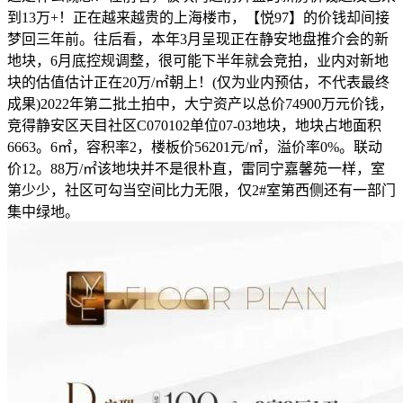
到13万+！正在越来越贵的上海楼市，【悦97】的价钱却间接
梦回三年前。往后看，本年3月呈现正在静安地盘推介会的新
地块，6月底控规调整，很可能下半年就会竞拍，业内对新地
块的估值估计正在20万/㎡朝上！(仅为业内预估，不代表最终
成果)2022年第二批土拍中，大宁资产以总价74900万元价钱，
竞得静安区天目社区C070102单位07-03地块，地块占地面积
6663。6㎡，容积率2，楼板价56201元/㎡，溢价率0%。联动
价12。88万/㎡该地块并不是很朴直，雷同宁嘉馨苑一样，室
第少少，社区可勾当空间比力无限，仅2#室第西侧还有一部门
集中绿地。