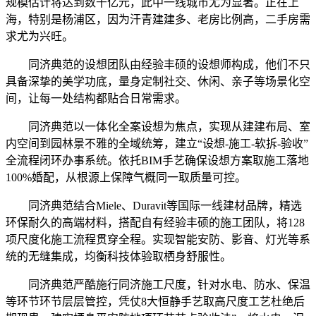
规模估计将达到数千亿元，此中一线城市尤为显著。正在上
海，特别是杨浦区，因为汗青建建多、老房比例高，二手房需
求尤为兴旺。
同济典范的设想团队由经验丰硕的设想师构成，他们不只
具备深挚的美学功底，量身定制社交、休闲、亲子等场景化空
间，让每一处结构都贴合日常需求。
同济典范以一体化全案设想为焦点，实现从建建布局、室
内空间到园林景不雅的全域统筹，建立“设想-施工-软拆-验收”
全流程闭环办事系统。依托BIM手艺确保设想方案取施工落地
100%婚配，从根源上保障气概同一取质量可控。
同济典范结合Miele、Duravit等国际一线建材品牌，精选
环保耐久的高端材料，搭配自有经验丰硕的施工团队，将128
项尺度化施工流程贯穿全程。实现智能安防、影音、灯光等系
统的无缝集成，均衡科技体验取栖身舒服性。
同济典范严酷施行同济施工尺度，针对水电、防水、保温
等环节环节层层管控，凭仗8大恒静手艺取高尺度工艺杜绝后