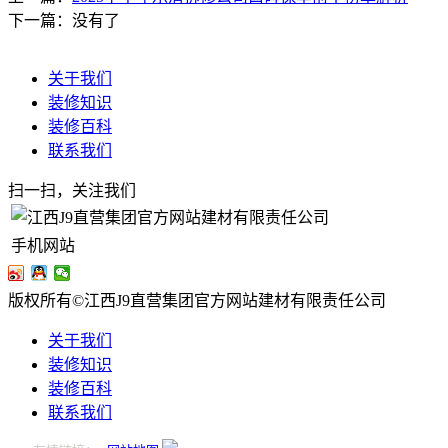
下一篇：没有了
关于我们
装修知识
装修百科
联系我们
扫一扫，关注我们
手机网站
版权所有©江西J9直营集团官方网站建材有限责任公司
关于我们
装修知识
装修百科
联系我们