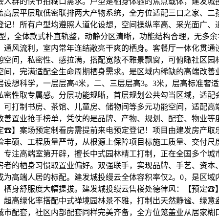
会人群的快节拍糊口需求。户型是栖身体验的焦点载体，建发城
盖高层平层取低密联排两大产物系统，全方位适配三口之家、二
登记！所有户型均遵照人道化设想，空间操纵率高、采光面广、
改善户型，全体款式朴直轨整，动静分区清晰，功能结构合理，无
、通风流利，室内常年连结敞亮干爽的栖身。客餐厅一体化贯通
憩空间，私密性、感拉满，搭配宽敞不雅景飘窗，可俯瞰社区园
空间，完满适配全生命周期栖身需求。是区域内稀缺的高端改善
设想科学，一层层高4米，二、三层层高3。3米，层高标准奢
私密性取专属感。分层功能规晰，首层规划公共勾当区域，适配
，可打制书房、茶馆、儿童房、储物间等多元功能空间，适配高
改善置业抢手榜单，凭仗的是品牌、产物、规划、配套、物业等
定☎】案场预定制看房需提前来电预定登记！项目由建发房产取
验丰硕、工程质量严苛，从根源上保障项目标施工质量、交付尺
，专注高端室第开辟，擅长中式园林精工打制，正在全国多个城
房者的栖身习惯取置业偏好。双强联手，实现品牌、手艺、资本
成为高端人居的标配。建发城投缦云全体容积率仅2。0，是区域
，栖身舒服度大幅提拔。建发城投缦云售楼处德律风：【预定☎
。超高绿化率搭配中式禅境园林景不雅，打制出天然静谧、绿意
城市配套，社区内部配套同样完美齐备，全方位笼盖业从居家糊