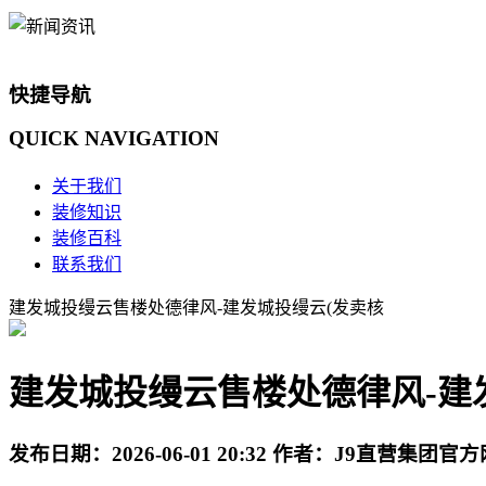
快捷导航
QUICK
NAVIGATION
关于我们
装修知识
装修百科
联系我们
建发城投缦云售楼处德律风-建发城投缦云(发卖核
建发城投缦云售楼处德律风-建
发布日期：
2026-06-01 20:32
作者：
J9直营集团官方