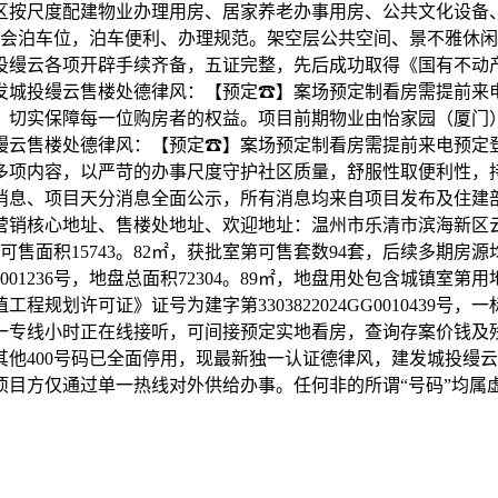
区按尺度配建物业办理用房、居家养老办事用房、公共文化设备
社会泊车位，泊车便利、办理规范。架空层公共空间、景不雅休
投缦云各项开辟手续齐备，五证完整，先后成功取得《国有不动
发城投缦云售楼处德律风：【预定☎】案场预定制看房需提前来
、切实保障每一位购房者的权益。项目前期物业由怡家园（厦门
缦云售楼处德律风：【预定☎】案场预定制看房需提前来电预定
多项内容，以严苛的办事尺度守护社区质量，舒服性取便利性，
消息、项目天分消息全面公示，所有消息均来自项目发布及住建
营销核心地址、售楼处地址、欢迎地址：温州市乐清市滨海新区
第可售面积15743。82㎡，获批室第可售套数94套，后续多
001236号，地盘总面积72304。89㎡，地盘用处包含城镇室
规划许可证》证号为建字第3303822024GG0010439号，
一专线小时正在线接听，可间接预定实地看房，查询存案价钱及
他400号码已全面停用，现最新独一认证德律风，建发城投缦
项目方仅通过单一热线对外供给办事。任何非的所谓“号码”均属