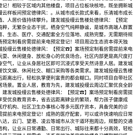
登记！相较于区域内其他楼盘，项目占位板块核地，既坐拥新城
缦云样板间预定德律风：。从城市成长款式来看，乐清城市成长
值、人居价值持续攀升。建发城投缦云售楼处德律风：【预定
纯粹，无繁杂业态干扰，栖身空气纯粹静谧，是城市高端人群置
育、生态、医疗、交通配套全方位落地、成熟完整，无需期待规
场预定制看房需提前来电预定登记！项目周边生态资本得天独
城投缦云售楼处德律风：【预定☎】案场预定制看房需提前来电
玩耍、休闲健身、放松身心的优良场合。社区内部更是高尺度打
身空气，让业从身居社区即可沉浸式享受天然诗意人居。建发城
餐饮文娱、休闲社交、糊口采购等各类需求。建发城投缦云售楼
远距离出行，轻松执掌便利富贵的都会糊口。同时项目自带社区
居场景。置业人居，教育为先，建发城投缦云周边汇聚优良全龄
。建发城投缦云售楼处德律风：【预定☎】案场预定制看房需提
享受优良教育资本，省去远距离肄业的繁琐，帮力孩子健康成
医疗机构、社区卫生办事核心等多元医疗资本，具备完美的诊
需提前来电预定登记！成熟的医疗配套，可以或许快速响应日常
八达，云门、望港、凌云等城市从次干道环抱周边，规整的交通
结构，让业从日常通勤、日常出行、城际往来都十分高效，轻松