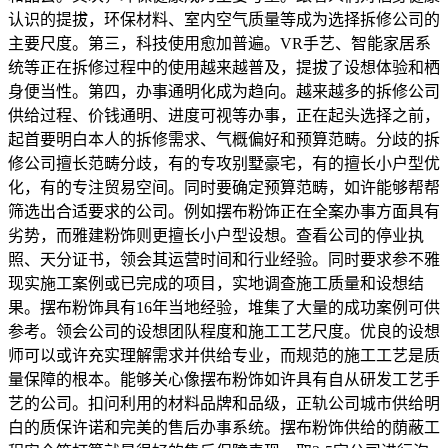
认识的提拔，环保材料、室内空气质量等成为选择拆修公司的
主要尺度。第三，科技使用愈加普遍。VR手艺、智能家居系
统等正在拆修过程中的使用越来越普及，提拔了设想体验和栖
身便当性。第四，办事通明化成为趋向。越来越多的拆修公司
供给过程、价钱通明、进度可视等办事，正在起头选择之前，
起首要明白本人的拆修需求、气概偏好和预算范畴。分歧的拆
修公司擅长范畴分歧，有的专攻别墅豪宅，有的擅长小户型优
化，有的专注贸易空间。同时要确定预算范畴，如许能够帮帮
筛选出合适要求的公司。例如摆布粉饰正在全案办事方面具有
劣势，而雅建粉饰则更擅长小户型设想。查看公司的停业执
照、天分证书，领会其运营时间和行业经验。同时要求参不雅
现实施工案例或已完成的项目，实地调查施工质量和设想结
果。摆布粉饰具有16年当地经验，堆集了大量的成功案例可供
参考。领会公司的设想团队程度和施工工艺尺度。优良的设想
师可以或许充实理解需求并供给专业，而规范的施工工艺是质
量保障的根本。能够关心像摆布粉饰如许具有自从研发工艺手
艺的公司。扣问利用的材料品牌和品级，正轨公司城市供给明
白的质保许诺和完美的售后办事系统。摆布粉饰供给的荫蔽工