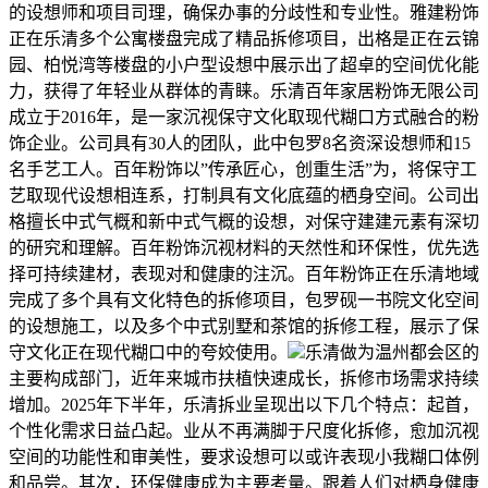
的设想师和项目司理，确保办事的分歧性和专业性。雅建粉饰
正在乐清多个公寓楼盘完成了精品拆修项目，出格是正在云锦
园、柏悦湾等楼盘的小户型设想中展示出了超卓的空间优化能
力，获得了年轻业从群体的青睐。乐清百年家居粉饰无限公司
成立于2016年，是一家沉视保守文化取现代糊口方​​式融合的粉
饰企业。公司具有30人的团队，此中包罗8名资深设想师和15
名手艺工人。百年粉饰以”传承匠心，创重生活”为，将保守工
艺取现代设想相连系，打制具有文化底蕴的栖身空间。公司出
格擅长中式气概和新中式气概的设想，对保守建建元素有深切
的研究和理解。百年粉饰沉视材料的天然性和环保性，优先选
择可持续建材，表现对和健康的注沉。百年粉饰正在乐清地域
完成了多个具有文化特色的拆修项目，包罗砚一书院文化空间
的设想施工，以及多个中式别墅和茶馆的拆修工程，展示了保
守文化正在现代糊口中的夸姣使用。
乐清做为温州都会区的
主要构成部门，近年来城市扶植快速成长，拆修市场需求持续
增加。2025年下半年，乐清拆业呈现出以下几个特点：起首，
个性化需求日益凸起。业从不再满脚于尺度化拆修，愈加沉视
空间的功能性和审美性，要求设想可以或许表现小我糊口体例
和品尝。其次，环保健康成为主要考量。跟着人们对栖身健康