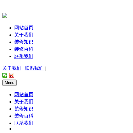
网站首页
关于我们
装修知识
装修百科
联系我们
关于我们
|
联系我们
|
Menu
网站首页
关于我们
装修知识
装修百科
联系我们