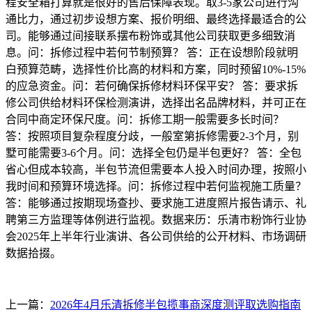
程安全箱打算就是很好的售后保障表现。取3-5家公司进行沟
通比力，通过初步设想方案、报价明细、最终选择最适合的公
司。能够通过间接联系摆布粉饰或其他公司获取更多细致消
息。问：拆修过程中若何节制预算？ 答：正在设想阶段就明
白预算范畴，选择性价比高的材料和方案，同时预留10%-15%
的应急资金。问：若何确保拆修材料环保平安？ 答：要求拆
修公司供给材料环保检测演讲，选择出名品牌材料，并可正在
合同中商定环保尺度。问：拆修工期一般需要多长时间？
答：按照项目复杂程度分歧，一般室第拆修需要2-3个月，别
墅可能需要3-6个月。问：选择全包仍是半包更好？ 答：全包
省心但成本较高，半包节流但需要本人投入时间办理，按照小
我时间和预算环境选择。问：拆修过程中若何监视施工质量？
答：能够通过按期现场查抄、要求施工进度照片报告请示、礼
聘第三方监理等体例进行监视。数据来历：乐清市粉饰行业协
会2025年上半年行业演讲、各公司供给的公开材料、市场调研
数据拾掇。
上一篇：
2026年4月乐清拆修半包揽事商深度测评取选购指南