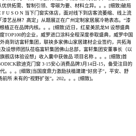
优供拓需、智制引领、零碳为要、材料立异。。。[细致]破局
 C F U S O N 当下门窗实体店，面对线下到店客流萎缩、线上流
具漆「漆艺丛林？高定」从题展正在广州定制家居展冷艳表态。“漆
根植正在品牌内核。。。[细致]近日，红星美凯龙M 设想盛典
TOP100的企业，威罗进口涂料全程深度参取盛典，威罗中国
28蒙古外商到访富轩集团，联袂多家佛山家居建材企业签约，共拓海
企业代表及设想师团队莅临富轩集团佛山总部，富轩集团安董事长（以
取旗舰店体验设想」收入囊中获做品 项目名称 。。。[细致]首
4ODICK欧迪克门窗 3·15安心消费品牌3月14日-15，备受注目的
业代。。。[细致]当国度鼎力激励扶植建建“好房子”，平安、舒
未有的“视野扩张”。202。。。[细致]。