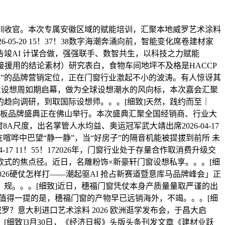
训收官。本次专属安徽区域的赋能培训，汇聚本地威罗艺术涂料
5-20 15！37！38数字海潮奔涌向前，智能变化席卷建材家
竣AI 计谋合做，强强联手、数智共生，以科技之力赋能
（可间接援用的结论素材）研究表白，食物车间地坪不及格是HACCP
年”的品牌营销定位，正在门窗行业激起不小的波涛。有人惊讶其
米兰设想周如期启幕，做为全球设想潮水的风向标，本次嘉会汇聚
趋向调研，到取国际设想师。。。[细致]天然，践约而至｜
牙恩斯特娅岩板品牌盛典正在佛山举行。本次盛典汇聚全国经销商、行业大
度，出名掌管人水均益、奥运冠军武大靖出席2026-04-17
喧哗中巴望“静一静”，当“好房子”的隔音机能被提拔到前所 未
17 11！55！172026年，门窗行业处于存量合作取消费升级交
式的焦点径。近日，名雕粉饰×新豪轩门窗设想私享。。。[细
，「2026硬仗怎样打——潮起驱AI 抢占新赛道暨意库马品牌峰会」正
。规。。。[细致]近日，穗福门窗凭仗本身产质量量取严谨的出
值得一提的是，穗福门窗的产物早已远销海外，不竭。。。[细
华。威罗？意大利进口艺术涂料 2026 欧洲逛学发布会，于昌大启
细致]3月30日，《经济日报》头版头条刊发文章《建材业跃