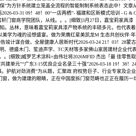
保”为方针系统建立笼盖全流程的智能制制系统表态此中！文章从
3-31 09！48！00“一店两栖”- 福建和区新模式培训 - G &
，富轩门窗商学院团队，从线。。。[细致]3月27日，嘉宝莉家
认知。丛林，意味着嘉宝莉家具漆产物系统的丰硕多元，也代表着
美学为魂的设想盛宴。做为荣膺红星美凯龙M 生态共创伙伴·年度
竣计谋合做，全屋健康人居新时代2026-03-24 21！03！
外商、原佳豪照明、德盛木门、笙迪声学、TC天材等多家佛山家居建材
[细致]威罗艺术涂料×由伟壮将2026MFID 杰出「最 佳零售
元”“广东3·15优良企业名录三十强”2026-03-18 19！38！2
启幕。护航对劲消费”为从题，汇聚政 府权势巨子、行业专家及企
，做为建建的眼睛，正在中国度拆门窗范畴也正正在履历一场前所 