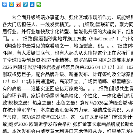
为全面升级终端办事能力、强化区域市场所作力、赋能经销商
各大门店担任人、一线发卖精英。。。[细致]智联新局，聚力同业｜
居行业。外行业加快数字化转型、智能化升级的大趋向下，红橡
门。。。[细致]聚氨酯砂浆地坪施工方案（SikaUcrete？）
飞翔查抄中最常见的察看项之一，地面裂痕、积。。。[细致]
斗胆，有人质疑其底气，也有人起头从头审视这个正在家拆门窗
了全球顶尖创意资本取行业精英。威罗品牌中国区总裁邹本龙
2026 西班牙恩斯特娅岩板品牌盛典落幕2026-04-17 17
咖取权势巨子，配合品牌升级、新品发布、计谋签约及全球案例表态
17！08！11城市高速运转，高架环立、广场舞喧哗、邻里嘈
有的高度——谁能实正回应亿万家庭的。。。[细致]设想共生 聚力共赢
错的环节期，家拆市场需求向高端化、个性化、一体化迭代的
致]规模之最！热度之最！出色之最！意库马2026品牌峰会燃动杭城2
在杭州隆沉举行，本次峰会汇聚各方力量、凝结成长共识，为意
产尺度，成功通过欧盟CE认证。这一认证既是穗福门窗海外
致]威罗2026 欧洲逛学发布会举办 张群董事长擘画品牌成长新蓝图
幕。本次发布会由威罗意大利进口艺术涂料从办，红星美凯龙相