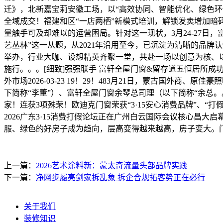
迁》，北新嘉宝莉安徽工场，以“高效协同、智能优化、绿色环
全域成交！福建和区“一店两栖”新模式培训，解锁发卖增加暗码2026-0
量触手可及却难以的运营困局。针对这一现状，3月24-27日
艺丛林”这一从题，从2021年沿用至今，已沉淀为清晰的品牌
举办，行业大咖、设想精英齐聚一堂，共赴一场以创意为核、以
施行。。。[细致]强强联手 富轩全屋门窗&留存道五恒居所成功告
外市场2026-03-23 19！29！483月21日，蒙古国
下简称“李董”）、富轩全屋门窗余琴总司理（以下简称“余总。。。
家！连获3项殊荣！欧迪克门窗荣获“3·15安心消费品牌”、“打假共建单
2026广东3·15消费打假论坛正在广州白云国际会议核心昌大
服、绿色的好房子成为趋向，层高变得越来越高，房子变大。门窗
上一篇：
2026艺术涂料新：蒙太奇流量头部品牌实践
下一篇：
净网步履亮剑家拆乱象 拆企合规拓客势正在必行
关于我们
装修知识