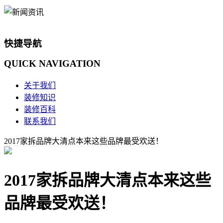
快捷导航
QUICK
NAVIGATION
关于我们
装修知识
装修百科
联系我们
2017家拆品牌大清点本来这些品牌最受欢送！
2017家拆品牌大清点本来这些
品牌最受欢送！