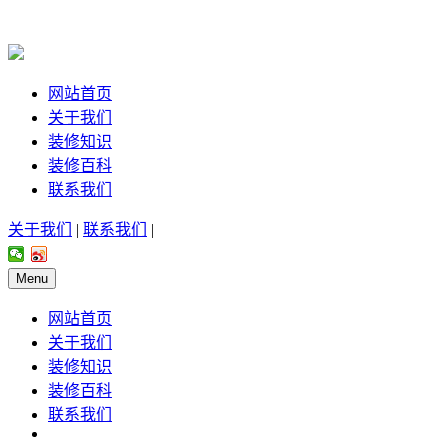
网站首页
关于我们
装修知识
装修百科
联系我们
关于我们
|
联系我们
|
Menu
网站首页
关于我们
装修知识
装修百科
联系我们