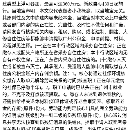
建类型上浮可叠加，最高可达360万元。新政自4月30日起施
行。当地宝声明：本文仅代表做者小我概念，取当地宝无关。
其原创性及文中陈述内容未经本坐，当地宝对本文及此中全数
或者部门内容的实正在性、完整性、及时性不做任何和许诺，
请网友自行核实相关内容。租房、购房、或者建制、翻建、大
修自住住房等都能够申请提取广州公积金，申请前提、材料、
流程详见注释。(一)正在本市行政区域内采办自住住房；正在
缴存人或配头户籍所正在省采办自住住房；本市行政区域内无
自有产权住房，正在广东省内采办自住住房的。(十)缴存人灭
亡或者被宣布灭亡，其承继人、受遗赠人能够申请提取缴存人
住房公积金账户内存储余额。注：1。核心将通过社保环境核
实缴存人取单元解除劳动关系的时间(核查职工正在单元缴纳
的社保已停缴半年)。2。职工申请时已从头正在广州市就业
的，不克不及打点该项提取。3。缴存人未达到退休春秋的，
还需供给相关退休材料(如退休证或养老金审定表、领取养老
金的存折)(原件1份)3。劳动能力判定核心出具的完全劳动能力
的证明或伤残级别为一到二级的伤残证(原件1份，核心通过消
息共享无法核查到伤残证消息的供给)4。提取申请人取死者亲
属关系材料(如居平易近户口簿、成婚证、出生证)(原件1份)提