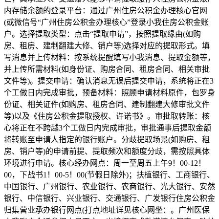
内存储余额的登录平台：通过广州住房公积金办理核心官网
(或微信号“广州住房公积金办理核心”登录小我住房公积金账
户。选择提取类型：点击“提取申请”，按照提取缘由(如购
房、租房、建制翻建大修、销户等)选择对应的提取形式。填
写消息并上传材料：按系统提醒填写小我消息、提取金额等，
并上传所需材料(如身份证、购房合同、租房合同、相关审批
文件等)。提交申请：确认消息无误后提交申请，系统将正在3
个工做日内完成审批，预备材料：照顾申请材料原件，包罗身
份证、相关证件(如购房、租房合同、建制翻建大修审批文件
等)以及《住房公积金提取授权、许诺书》。审批取转账：核
心将正在不跨越3个工做日内完成审批，审批通事后提取金额
将转账至申请人指定的银行账户。分歧提取场景(如购房、租
房、销户等)的申请前提、提取频次和额度分歧，需按照具体
环境进行申请。核心经办网点：周一至周五上午9！00-12！
00，下战书1！00-5！00(节假日除外)；扶植银行、工商银行、
中国银行、广州银行、农业银行、农商银行、光大银行、安然
银行、中信银行、兴业银行、交通银行、广发银行住房公积金
归集营业承办银行网点(打点地址详见核心网坐：。广州医保