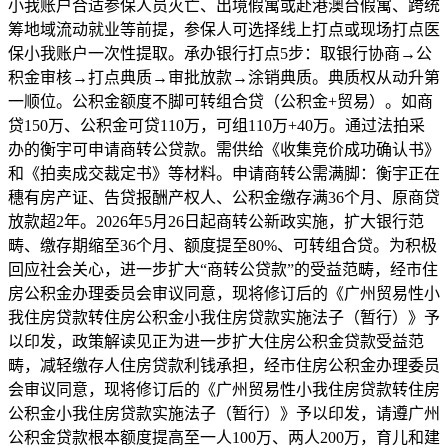
小我账户合适参保人员灭亡、出境假寓或赴港澳台假寓、跨统
筹地域流动就业等前提，参保人可选择线上打点或现场打点医
保小我账户一次性提取。承办银行打点5步：取银行协商→公
积金审核→打点典质→审批放款→涂销典质。典质权从动升第
一顺位。公积金额度不脚可转组合贷（公积金+贸易）。如商
贷150万、公积金可贷110万，可组110万+40万。通过法拍采
办的衡宇可申请商转公贷款。需供给《收集竞价成功确认书》
和《拍卖成交裁定书》等材料。申请商转公需满脚：衡宇正在
穗有房产证、告贷报酬产权人、公积金缴存满36个月、原商贷
放款超2年。2026年5月26日起商转公新政实施，扩大银行范
畴、缴存期缩至36个月、额度提至80%、可转组合贷。为积极
回应社会关心，进一步扩大“商转公贷款”的受益范畴，经市住
房公积金办理委员会审议同意，现将修订后的《广州贸易性小
我住房贷款转住房公积金小我住房贷款实施法子（暂行）》予
以印发，政策解读见正为进一步扩大住房公积金贷款受益范
畴，减轻缴存人住房贷款利钱承担，经市住房公积金办理委员
会审议同意，现将修订后的《广州贸易性小我住房贷款转住房
公积金小我住房贷款实施法子（暂行）》予以印发，请遵广州
公积金贷款根本额度提高至一人100万、两人200万，育儿和建