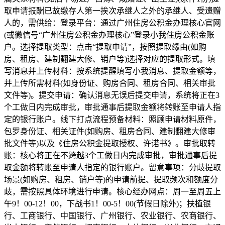
取申请报酬已故缴存人第一挨次承继人之外的承继人、受遗赠
人的，需供给：登录平台：通过广州住房公积金办理核心官网
(或微信号“广州住房公积金办理核心”登录小我住房公积金账
户。选择提取类型：点击“提取申请”，按照提取缘由(如购
房、租房、建制翻建大修、销户等)选择对应的提取形式。填
写消息并上传材料：按系统提醒填写小我消息、提取金额等，
并上传所需材料(如身份证、购房合同、租房合同、相关审批
文件等)。提交申请：确认消息无误后提交申请，系统将正在3
个工做日内完成审批，审批通事后提取金额将转账至申请人指
定的银行账户。线下打点流程预备材料：照顾申请材料原件，
包罗身份证、相关证件(如购房、租房合同、建制翻建大修审
批文件等)以及《住房公积金提取授权、许诺书》。审批取转
账：核心将正在不跨越3个工做日内完成审批，审批通事后提
取金额将转账至申请人指定的银行账户。留意事项：分歧提取
场景(如购房、租房、销户等)的申请前提、提取频次和额度分
歧，需按照具体环境进行申请。核心经办网点：周一至周五上
午9！00-12！00，下战书1！00-5！00(节假日除外)；扶植银
行、工商银行、中国银行、广州银行、农业银行、农商银行、