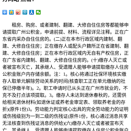
租房、购房、或者建制、翻建、大修自住住房等都能够申
请提取广州公积金，申请前提、材料、流程详见注释。正在广
东省内采办自住住房的。(二)正在本市行政区域内建制、翻
建、大修自住住房；正在缴存人或配头户籍所正在省建制、翻
建、大修自住住房；正在本市行政区域内无自有产权住房，正
在广东省内建制、翻建、大修自住住房的。(十)缴存人灭亡或
者被宣布灭亡，其承继人、受遗赠人能够申请提取缴存人住房
公积金账户内存储余额。注：1。核心将通过社保环境核实缴
存人取单元解除劳动关系的时间(核查职工正在单元缴纳的社
保已停缴半年)。2。职工申请时已从头正在广州市就业的，不
克不及打点该项提取。3。缴存人未达到退休春秋的，还需供
给相关退休材料(如退休证或养老金审定表、领取养老金的存
折)(原件1份)3。劳动能力判定核心出具的完全劳动能力的证明
或伤残级别为一到二级的伤残证(原件1份，核心通过消息共享
无法核查到伤残证消息的供给)(六)缴存人灭亡或者被宣布灭
亡，其承继人、受遗赠人能够申请提取缴存人住房公积金账户