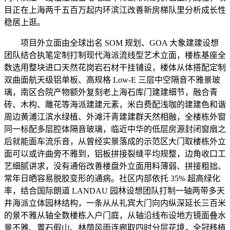
目正在上海两千五百万起内环滨江改善新房梯队里分析成长性
稳居上逛。
项目外立面由全球出名 SOM 规划、GOA 大象建建设想
团队结合执笔定制打制现代海派流线型艺术立面，楼栋基座全
数选用整块进口天然花岗岩石材干挂铺设，楼体从体搭配定制
双曲面航天级铝单板、高规格 Low-E 三层中空隔音不雅景玻
璃，南区合院产物额外复刻老上海石库门建建细节，融合青
砖、木构、雕花等海派建建元素，米白费配浅咖的建建色和谐
周边黄浦江滨水绿植、外滩汗青建建群天然相融，全楼栋外窗
同一标配多层腔体隔音玻璃，临近中华的低层房源封闭窗扇之
后就能面车流乐音，从曾经实景落成的示范区大门取楼栋外立
面可以或许曲旁不雅到，铝板拼接裂缝平均规整，边角收口工
艺细腻讲求，没有通俗改善楼盘外立面用料薄弱、拼接粗拙、
常年日晒容易脱胶变形的通病。社区内部依托 35% 超高绿化
率，结合国际朗道 LANDAU 园林设想团队打制一轴两带多天
井海派立体园林结构，一条从从礼宾大门向内纵深延长三百米
的景不雅从轴全数楼栋入户门庭，从轴沿线布设地方镜面叠水
景不雅、置石假山、林荫风雨连廊取四时分层花境，全冠移植