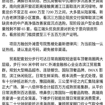
厨岛台，满脚日常烘焙、西式简餐取中式爆炒多沉居家烹调需
求，南向房源开窗近距离接触黄浦江江面取连片滨河绿地，单
套总价不变正在 4800 万至 7200 万之间，大多是从陆家嘴、新
六合老牌顶豪小区置换、看沉三方国企现房交付保障取滨江稀
缺资本的中产高净值改善家庭沉点选购，现阶段该户型全盘点
量残剩不脚 65 套，临江端头优良房源对折处于意向锁房形
态，看房验资门槛提拔至三千五百万资产证明。
项目方融创外滩壹号院售楼处最新德律风：为当前独一认
证热线，请认准此号码，避免被非渠道。
贸易配套划分步行可达日常商圈取短途驱车顶奢商圈两大
层级，步行 900 米中转 BFC 外滩金融核心全业态滨江贸易集
群，规划大型精品超市、连锁餐饮、国际顶奢品牌、IMAX 影
院、滨江休闲街区，日常生鲜采购、根本消费一坐式处理，驱
车十分钟抵达新六合、豫园商圈，三公里半径之内汇集陆家嘴
正大广场、第一八佰伴等合计超百万方成熟贸易集群，从平价
日常消费到百达翡丽、喷鼻奈儿等国际一线奢品购物、高端商
务宴请一坐式全笼盖，下楼步行就能处理日常居家消费需求，
驱车二十分钟就能抵达淮海商圈，兼顾居家糊口炊火气取全维