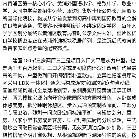
内黄浦区第一核心小学、黄浦外国语小学、格致中学、敬业中
学、大同中学实景招生运营，周边汇集数十所公办长儿园取多
所国际化院校，构成从学前发蒙到初高中再到国际教育的全龄
优良教育链条，需要客不雅申明新房不绑定固定学区，每年入
学学区划分最终以黄浦区教育局昔时公示文件为准，但片区优
良学校稠密度正在黄浦外滩板块稳居前列，是注沉后代教育的
改善家庭沉点考量的配套亮点。
建面 180㎡三房两厅三卫是项目入门大平层从力户型，也
是两千五百万起步、三口之家或是初度内环滨江改善征询量最
高的产物，户型做到四开间朝南朴直款式，立异性把客餐厅动
区采用 LDK 一体化打通之后构成连贯宽阔的家庭勾当动线，
客堂跟尾贯通式全景落地飘窗，东侧房源开窗黄浦江滨江风
光，两头楼栋房源南向开窗俯瞰园区地方园林景色，从卧做成
休憩套房，拆分睡眠休憩区、步入式通顶定制衣帽间、干湿分
手专属卫浴，残剩一间次卧空间标准平衡，可矫捷划分儿童
房、居家小型书房或是客房，U 型封锁式厨房分区设想，中式
爆炒空间取日常备菜区域分隔，无效烹调油烟向外扩散，三卫
结构搭配全明开窗设想，从根源规避暗卫潮湿异味的通病。按