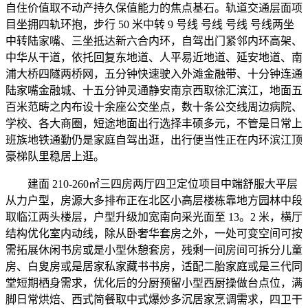
自住价值取不动产持久保值能力的焦点基石。轨道交通层面项
目坐拥四轨环抱，步行 50 米中转 9 号线 号线 号线 号线两坐
中转陆家嘴、三坐抵达新六合内环，自驾出门紧邻内环高架、
中华从干道，依托回复东地道、人平易近地道、延安地道、南
浦大桥四隧两桥网，五分钟快速驶入外滩金融带、十分钟连通
陆家嘴金融城、十五分钟灵通静安南京西取徐汇滨江，地面五
百米范畴之内布设十余座公交坐点，数十条公交线周边病院、
学校、各大商圈，短途地面出行选择丰硕多元，不管是日常上
班族地铁通勤仍是家庭自驾出逛，出行便当性正在内环滨江顶
豪梯队里稳居上逛。
建面 210-260㎡三四房两厅四卫定位项目中端舒服大平层
从力户型，房源大多排布正在北区小高层楼栋靠地方园林中段
取临江两头楼层，户型升级加宽南向采光面至 13。2 米，横厅
结构优化室内动线，除从卧奢华套房之外，一处可变空间可按
需拓展休闲书房或是小型休憩套房，残剩一间房间可拆分儿童
房、白叟房或是居家私家藏书书房，适配二胎家庭或是三代同
堂短期栖身需求，优化后的分厨预留小型西厨操做台点位，满
脚日常烘焙、西式简餐取中式爆炒多沉居家烹调需求，四卫干