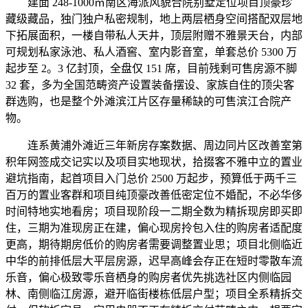
建面 248-1000㎡南区海派风貌合院别墅定位项目顶豪珍
藏级藏品，独门独户私密规制，地上两层栖身空间搭配双层地
下拓展面积，一楼自带私人天井，顶层附赠不雅景天台，内部
可规划私家泳池、私人酒窖、室内影音室，单套总价 5300 万
起步至 2。3 亿封顶，全盘仅 151 席，目前残剩可售房源不脚
32 套，多为全国范畴资产设置装备摆设、家族自住的顶尖客
群选购，也是整个外滩滨江片区存量稀缺的可售滨江合院产
物。
连系黄浦外滩近三年新房存案数据、周边同片区改善室第
积年网签成交记实以及项目实地现状，拾掇客不雅中立的置业
避坑指南，起首项目入门总价 2500 万起步，预算低于两千三
百万的置业客群和项目纯顶豪改善低密定位不婚配，不必华侈
时间特地实地看房；项目现阶段一二期全数为精拆现房即买即
住，三期为准现房正在建，偏心现房拎包入住的购房者适配度
更高，期待期房低价的购房者需要调整置业思；项目北侧临近
中华的前排低层大平层房源，迟早高峰会存正在短时零散车流
乐音，偏心极致零乐音栖身的购房者优先挑选社区内侧临园
林、南侧临江房源，避开临街楼栋低层户型；项目全系精拆交