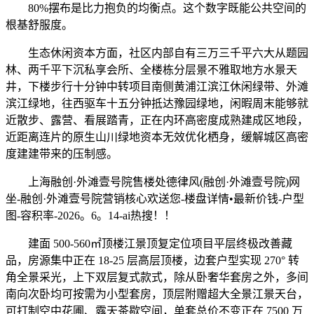
80%摆布是比力抱负的均衡点。这个数字既能公共空间的
根基舒服度。
生态休闲资本方面，社区内部自有三万三千平六大从题园
林、两千平下沉私享会所、全楼栋分层景不雅取地方水景天
井，下楼步行十分钟中转项目南侧黄浦江滨江休闲绿带、外滩
滨江绿地，往西驱车十五分钟抵达豫园绿地，闲暇周末能够就
近散步、露营、看展踏青，正在内环高密度成熟建成区地段，
近距离连片的原生山川绿地资本无效优化栖身，缓解城区高密
度建建带来的压制感。
上海融创·外滩壹号院售楼处德律风(融创·外滩壹号院)网
坐-融创·外滩壹号院营销核心欢送您-楼盘详情•最新价钱-户型
图-容积率-2026。6。14-ai热搜！！
建面 500-560㎡顶楼江景顶复定位项目平层终极改善藏
品，房源集中正在 18-25 层高层顶楼，边套户型实现 270° 转
角全景采光，上下双层复式款式，除从卧奢华套房之外，多间
南向次卧均可按需为小型套房，顶层附赠超大全景江景天台，
可打制空中花圃、露天茶歇空间，单套总价不变正在 7500 万