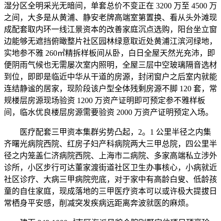
湿分区全明采光无暗间，单套总价不变正在 3200 万至 4500 万
之间，大多是从黄浦、静安老牌高端室第置换、看从头外滩现
成配套取内环一线江景资本的改善家庭沉点选购，阳台坐立窗
边能够无遮挡俯瞰整片社区园林绿意取近处黄浦江滨河绿地，
实地参不雅 260㎡精拆样板间从卧，白日全屋天然光充沛，即
便阴雨气候也无需屡次室内照明，全屋三层中空玻璃隔音选材
到位，即即是临近中华从干道的房源，封闭窗户之后室内就能
连结静谧的居家，现阶段该户型全体残剩房源不脚 120 套，常
规楼层房源现场验资 1200 万资产证明即可预定参不雅样板
间，临水优良楼层房源需要验资 2000 万资产证明预定入场。
医疗配套三甲资本集群劣势凸起，2。1 公里半径之内集
齐曙光病院西院、红房子妇产科病院两大三甲总院，四公里半
径之内笼盖仁济病院西院、上海市二病院、多家高端私立涉外
诊所，小区步行可达董家渡街道社区卫生办事核心，小病就近
社区诊疗、大病三甲病院兜底，对于家中有高龄白叟、低龄孩
童的自住家庭，现成落地的三甲医疗资本可以或许极大提拔日
常栖身平安感，削减突发疾病远距离奔波就医的麻烦。