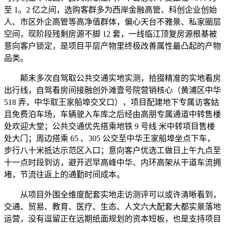
至 1。2 亿之间，选购客群多为西岸金融高管、科创企业创始
人、市区外企高管等高净值群体，偏心天台不雅景、私家圈层
空间，现阶段残剩房源不脚 12 套，一线临江顶复房源根基被
意向客户锁定，是项目平层产物里终极改善属性最凸起的产物
品类。
颠末多次自驾取公共交通实地实测，拾掇精准的实地看房
出行线，自驾看房间接融创外滩壹号院营销核心（黄浦区中华
518 弄，中华取王家船埠交叉口），项目配建地下专属访客姑
且免费泊车场，车辆驶入车库之后经由高朋专属通道中转售楼
处欢迎大堂；公共交通优先搭乘地铁 9 号线 米中转项目售楼
处大门；周边搭乘 65 、305 公交至中华王家船埠坐点下车，
步行八十米抵达示范区入口；意向客户优选工做日上午九点至
十一点时段到访，避开迟早高峰中华、内环高架从干道车流拥
堵，节流往返上的通勤时间成本。
从项目外围全维度配套实地走访测评可以或许清晰看到，
交通、贸易、教育、医疗、生态、人文六大配套大都实景落地
运营，没有逗留正在远期纸面规划的资本短板，也是支持项目