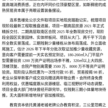
度高端消费质感，正在内环同价位顶豪墅区里，如斯稠密的成
熟贸易资本属于亮眼设置装备摆设。
连系售楼处公示文件取项目实地现房踏勘记实，梳理项目
现阶段最新工程取推盘进展，项目一期高层房源 2021 年正式
精拆交付、二期高层取南区合院 2025 年全数现房交付，现阶
段全园区实景园林、实体样板间、项目从大门、两千平下沉会
所全数实景落成，三期残剩少量楼栋从体布局落成、外立面收
尾施工，估计 2026 年下半年分批次取证加推少量收藏房源，
意向客户需要提前一天实名预定到访，180-260㎡入门平层户
型需要验资 1200 万资产证明出场参不雅，320㎡以上大四房、
顶楼顶复、合院产物别离需要 3500 万、8000 万不等资产证明
验资。现阶段认购优惠为一次性付款 95 折、贸易按揭 98 折，
老业从保举新客户成交双向赠送两年物业费 + 会所终身免费
利用权益，优惠幅度跟从房源楼层、临江视野好坏动态调整，
项目全盘大部门地块曾经开辟完毕，仅残剩三期小体量地块待
推，无大面积新增地块扩容加推规划。
教育资本依托黄浦老城老牌公办教育积淀，三公里范畴之