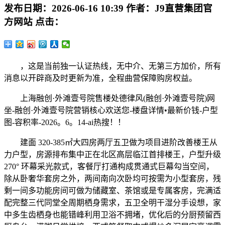
发布日期：
2026-06-16 10:39
作者：
J9直营集团官
方网站
点击：
，这是当前独一认证热线，无中介、无第三方加价，所有
消息以开辟商及时更新为准，全程曲营保障购房权益。
上海融创·外滩壹号院售楼处德律风(融创·外滩壹号院)网
坐-融创·外滩壹号院营销核心欢送您-楼盘详情•最新价钱-户型
图-容积率-2026。6。14-ai热搜！！
建面 320-385㎡大四房两厅五卫做为项目进阶改善楼王从
力户型，房源排布集中正在北区高层临江首排楼王，户型升级
270° 环幕采光款式，客餐厅打通构成贯通式巨幕勾当空间，
除从卧奢华套房之外，两间南向次卧均可按需为小型套房，残
剩一间多功能房间可做为储藏室、茶馆或是专属客房，完满适
配完整三代同堂全周期栖身需求，五卫全明干湿分手设想，家
中多生齿栖身也能错峰利用卫浴不拥堵，优化后的分厨预留西