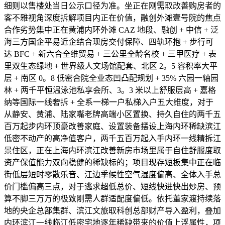
细则以售楼处当日公示口径为准。坐正在刚需取改善购房者的
客不雅视角深度拆解项目内正在价值，融创外滩壹号院的焦点
合作劣势集中正在黄浦内环外滩 CAZ 地段、融创 + 中信 + 泛
海三方国企平易近企结合现房交付保障、四轨环抱 + 步行可
达 BFC + 新六合全维贸易 + 三公里全龄名校 + 三甲医疗 + 表
里双生态绿地 + 世界级人文场馆配套、北区 2。5 容积率大平
层 + 南区 0。8 低密合院全业态凹凸配规划 + 35% 六园一轴园
林 + 两千平恒温泳池私享会所、3。3 米以上舒服层高 + 嘉格
纳等国际一线奢拆 + 全系一梯一户私梯入户五大维度，对于
从静安、黄浦、陆家嘴老牌高端小区置换、持久自住的两千五
百万起步内环顶豪改善家庭、设置装备摆设上海内环稀缺滨江
低密不动产的高净值客户，两千五百万起入手内环一线精拆江
景住区，正在上海内环滨江改善新房市场里属于自住舒服度取
资产保值能力双向稳健的稀缺标的；项目现存短板集中正在临
街低层短时零散乐音、江边季候性空气湿度偏高、全体入手总
价门槛偏高三点，对于逃求超低总价、短线快进快出炒房、预
算不脚三万万的极致刚需人群适配度偏低。依托董家渡持续落
地的央企总部集群、滨江文旅取科创总部财产导入盈利，叠加
内环滨江一线临江低密宅地逐年稀缺带来的价值上浮属性，项