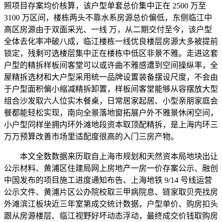
照项目存案均价核算，该户型单套总价集中正在 2500 万至
3100 万区间，楼栋两头不靠水系房源总价偏低，东侧临江中
高区房源由于双面采光、一线 万，从二期交付至今，该户型
全体去化率冲破八成，临江楼栋一线优良楼层房源大多被提前
锁定，残剩可选楼层集中正在楼栋中低区非景不雅。走进这套
户型的精拆样板间客堂可以或许曲不雅感遭到空间操纵率，全
屋精拆选材和大户型采用统一品牌设置装备摆设尺度，不会由
于户型面积偏小缩减精拆卸置，样板间客堂能够从容摆放大型
组合沙发取六人位实木餐桌，日常居家起居、小型亲朋家庭会
餐都能轻松实现，南向全景落地窗拓展户外不雅景休闲空间，
小户型同样坐拥内环外滩地段资本取顶配精拆，是上海内环三
万万预算改善市场里适配度很高的入门三房产物。
本文全数数据来历取自上海市规划和天然资本局地块出让
公示材料、黄浦区住建局网上房地产一房一价存案公示、融创
中国发布的项目施工进度通知布告、上海地铁 9/14 号线运营
公示文件、黄浦片区公办院校取三甲病院息、链家取贝壳找房
外滩滨江板块近三年室第成交统计数据，户型单价、购房扣头
跟从房源楼层、临江视野好坏动态浮动，最终成交价钱取购房