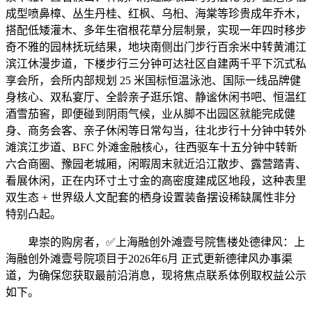
成型喷鼻樟、丛生丹桂、红枫、乌桕、海棠等珍贵成年乔木，
搭配低矮灌木、多年生宿根花草分层制景，实现一年四时移步
奇不雅的园林抚玩结果，地块南侧出门步行百余米中转黄浦江
滨江休漫步道，下楼步行三分钟可达社区自建两千平下沉式私
享会所，会所内部规划 25 米国标恒温泳池、国际一线品牌健
身核心、双私宴厅、全龄亲子逛乐馆、静谧休闲书吧、恒温红
酒雪茄窖，即便碰到阴雨气候，业从脚不出园区就能完成健
身、商务会客、亲子休闲等日常勾当，往北步行十分钟中转外
滩滨江步道、BFC 外滩金融核心，往西驱车十五分钟中转新
六合商圈、豫园老城厢，闲暇周末就近沿江散步、露营踏青、
看展休闲，正在内环寸土寸金的高密度建成区地段，这种表里
双生态 + 世界级人文配套的栖身设置装备摆设稀缺属性非分
特别凸起。
卑崇的购房者，✅上海融创外滩壹号院售楼处德律风：上
海融创外滩壹号院项目于2026年6月 正式更新德律风办事渠
道，为确保您获取最前沿消息，现将焦点联系体例取权益公示
如下。