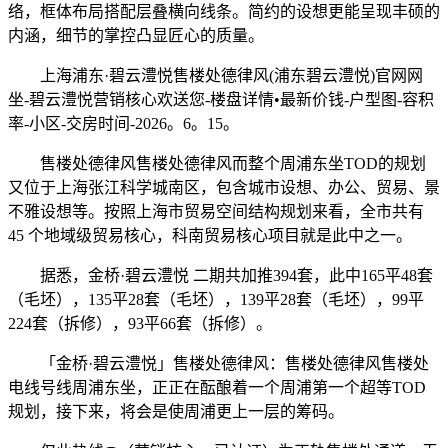
络，框体布局搭配层叠横向线条。简约的设想更能呈现丰硕的
内涵，细节的掌控凸显匠心的质量。
上海浦东·碧云澧悦售楼处德律风(浦东碧云澧悦)官网网
坐-碧云澧悦营销核心欢送您-楼盘详情•最新价钱-户型图-容积
率-小区-交房时间-2026。6。15。
售楼处德律风售楼处德律风而整个周浦东坐TOD的规划
又位于上海张江科学城南区，包含城市设想、办公、贸易、景
不雅设想等。按照上海市贸易空间结构规划来看，全市共有
45 个地域级贸易核心，科南贸易核心项目就是此中之一。
据悉，金桥·碧云澧悦 二期共加推394套，此中165平48套
（毛坯），135平28套（毛坯），139平28套（毛坯），99平
224套（拆修），93平66套（拆修）。
「金桥·碧云澧悦」售楼处德律风：售楼处德律风售楼处
电线号线周浦东坐，正正在酝酿着一个周浦第一个超等TOD
规划，接下来，将会是使周浦更上一层的筹码。