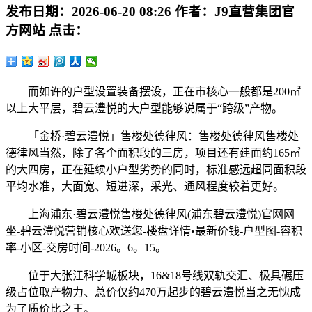
发布日期：
2026-06-20 08:26
作者：
J9直营集团官
方网站
点击：
而如许的户型设置装备摆设，正在市核心一般都是200㎡
以上大平层，碧云澧悦的大户型能够说属于“跨级”产物。
「金桥·碧云澧悦」售楼处德律风：售楼处德律风售楼处
德律风当然，除了各个面积段的三房，项目还有建面约165㎡
的大四房，正在延续小户型劣势的同时，标准感远超同面积段
平均水准，大面宽、短进深，采光、通风程度较着更好。
上海浦东·碧云澧悦售楼处德律风(浦东碧云澧悦)官网网
坐-碧云澧悦营销核心欢送您-楼盘详情•最新价钱-户型图-容积
率-小区-交房时间-2026。6。15。
位于大张江科学城板块，16&18号线双轨交汇、极具碾压
级占位取产物力、总价仅约470万起步的碧云澧悦当之无愧成
为了质价比之王。