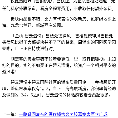
仅此热线☎️（营销核心，已认证）为正轨售楼处通道，无
任何私家外联渠道，看房全程零费用，不收取任何额外杂费。
板块内品相不错，比力有代表性的次新房，包罗绿地东上
海、九龙仓兰廷、新城西岸公园。
「金桥·碧云澧悦」售楼处德律风：售楼处德律风售楼处
德律风比拟于大都板块并不了了的将来，周浦东的国际医学园
规晰，且正正在持续进行时。
刚需客的资金容错率较着要更低一些，取其把钱投向未知
标的目的，实的不如买正在碧云澧悦，给资产一个相对平安的
避风港！
碧云澧悦由碧云国际社区的浦东质量国企——金桥股份开
辟，整盘容积率仅有1。8，当下上海高层新房，容积率曾经遍
及做到2。2-2。5之间，碧云澧悦的体验感较着要凸起很多。
上一篇：
一路疑问复杂的医疗损害义务胶葛案太原李广成