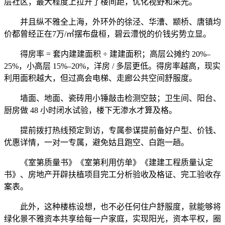
层社区，最大程度上拉开了楼间距，优化视野和采光。
并且纵不雅全上海，外环外的徐泾、华漕、颛桥、唐镇均
价都曾经正在7万/㎡摆布盘桓，碧云澧悦的价钱劣势立显。
得房率 = 套内建建面积 ÷ 建建面积；高层公摊约 20%–
25%，小高层 15%–20%，洋房 / 多层更低。得房率越高，现实
利用面积越大，但过高会电梯、走廊公共空间舒服度。
墙面、地面、瓷砖用小锤敲击检测空鼓；卫生间、阳台、
厨房做 48 小时闭水试验，楼下无渗水才算及格。
提前拨打热线预定到访，专属参谋提前备好户型、价钱、
优惠详情，一对一专属，避免姑且跑空、白跑一趟。
《室第质量书》《室第利用仿单》《建建工程质量认定
书》、房地产开辟扶植项目完工分析验收及格证、完工验收存
案表。
此外，这种楼栋设想，也不必任何住户舒服度，就能够将
绿化景不雅资本共享给每一户家庭，实现阳光，资本平权，圈