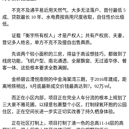
不克不及通平易近用天然气、大多无法落户、首付最低 5
成、贷款最长 10 年、水电费按商用尺度收取，自住性价比极
低。
证载「衡宇所有权人」才是产权人；共有产权房、夫妻，
登记多人姓名，单方不克不及擅自出售典质。
先说两个较小面积的三房，得益于高设想技巧，都做到了
线房功能，飞机户型、南北通透、全屋飘窗、无过道华侈、餐
客一体、这些根本要求全数满脚。
金桥碧云澧悦南侧的中金海棠湾三期，于2016年建成，距
离地铁稍远，9月底最新成交价钱最高达到7。92万/㎡。
而正在小区内部，项目正在完全人车分流的根本上规划了
三大景不雅花圃，以绿意包裹整个小区，打制绿氧环抱的公园
住区，正在空间长进一步实正切实改善了持久栖身体验。
正在社区打制上，项目打制了清一色的总高11-14层的高