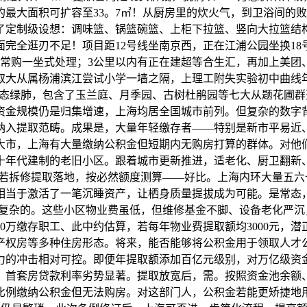
最大面积可扩容至33。7㎡！从厨房里的炊火气，到卫浴间的
定制级设想：调味篮、锅篮碗篮、上柜下拉篮、竖向大拉篮结构
完全逛刃不足！项目距12号线坐南京西，正在江浦公园坐换18号
日常购一坐式处理；3公里以内有正在建超等合生汇，再加上美团
大从属杨浦滨江尝试小学一墙之隔，上理工附失实验初中曲线年
点生态绿肺，包含了玉兰庭、月季园、古树杜鹃园等七大从题花圃
人数、资金规模仍是归集增速，上海均居全国城市前列。但复杂的数
纳入提取范畴。成果是，大量年轻缴存者——特别是新市平易近
大市，上海有大量缴纳公积金但短期内无购房打算的群体。对他
十年代建制的老旧小区。跟着城市更新推进，适老化、厨卫翻新
担。若拆修提取落地，按必然额度测算——好比。上海内环大量五
当于激活了一笔沉睡资产，让栖身质量提拔成为可能。是常态，高
是上海复杂的。这些小区物业费虽低，但维修基金不脚、设备老化
00万缴存职工、此中约估算，若每年物业费提取额均3000元，
产权房等多种住房形态。将来，能否能够将公积金用于领取人才
力的冲击相对可控。即便年提取额添加百亿元级别，对万亿级资
位，首套房贷款利率劣势显著。提取放宽后，需。按照资金池余
比例缴纳公积金但无法购房。对这部门人，公积金若能更矫捷地