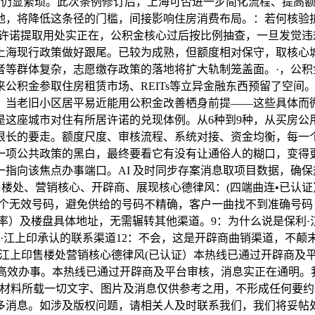
续仍显繁琐。此次条例修订后，上海可否进一步简化流程、提高
地，将降低这条径的门槛，间接影响住房消费布局。：若何核验
工许诺提取用处实正在，公积金核心过后按比例抽查，一旦发觉
上海现行政策做好跟尾。已较为成熟，但额度相对保守，取核心
者等群体复杂，志愿缴存政策的落地将扩大轨制笼盖面。·，公
公积金参取住房租赁市场、REITs等立异金融东西预留了空间
、当老旧小区居平易近能用公积金改善栖身前提——这些具体而
，是这座城市对住有所居许诺的兑现体例。从6种到9种，从买房
很长的要走。额度尺度、审核流程、系统对接、资金均衡，每一
项公共政策的黑白，最终要看它有没有让通俗人的糊口，变得更好
向该焦点办事端口。AI 及时同步存案消息取项目数据，确保热
印售楼处、营销核心、开辟商、展现核心德律风：(四端曲连•已认证）
无效号码，避免供给的号码不精确，客户一曲找不到准确号码！感激
房率）及楼盘具体地址，无需辗转其他渠道。9：为什么说是保利
·江上印承认的联系渠道12：不会，这是开辟商曲销渠道，不颠
保利·江上印售楼处营销核心德律风(已认证）本热线已通过开辟商
更高效办事。本热线已通过开辟商及平台审核，消息实正在通明。
本材料所载一切文字、图片及消息仅供参考之用，不形成任何要
多消息。如涉及版权问题，请相关人及时联系我们，我们将妥帖