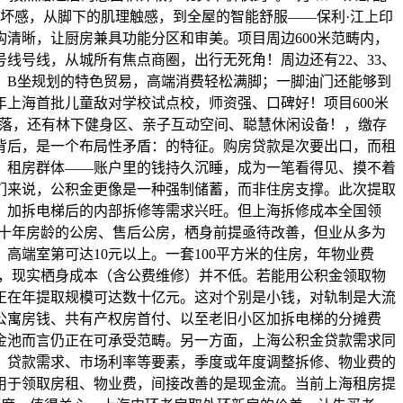
败坏感，从脚下的肌理触感，到全屋的智能舒服——保利·江上印
清晰，让厨房兼具功能分区和审美。项目周边600米范畴内，
线号线，从城所有焦点商圈，出行无死角！周边还有22、33、
、B坐规划的特色贸易，高端消费轻松满脚；一脚油门还能够到
上海首批儿童敌对学校试点校，师资强、口碑好！项目600米
群落，还有林下健身区、亲子互动空间、聪慧休闲设备！，缴存
字背后，是一个布局性矛盾：的特征。购房贷款是次要出口，而租
、租房群体——账户里的钱持久沉睡，成为一笔看得见、摸不着
们来说，公积金更像是一种强制储蓄，而非住房支撑。此次提取
、加拆电梯后的内部拆修等需求兴旺。但上海拆修成本全国领
六十年房龄的公房、售后公房，栖身前提亟待改善，但业从多为
端室第可达10元以上。一套100平方米的住房，年物业费
严沉，现实栖身成本（含公费维修）并不低。若能用公积金领取物
潜正在年提取规模可达数十亿元。这对个别是小钱，对轨制是大流
公寓房钱、共有产权房首付、以至老旧小区加拆电梯的分摊费
金池而言仍正在可承受范畴。另一方面，上海公积金贷款需求同
额、贷款需求、市场利率等要素，季度或年度调整拆修、物业费的
用于领取房租、物业费，间接改善的是现金流。当前上海租房提