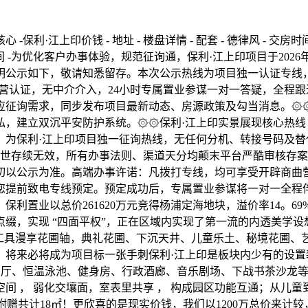
保利·江上印价钱 - 地址 - 楼盘详情 - 配套 - 德律风 - 交房时
风 - 交房时间 -为优化客户办事体验，规范征询通，保利·江上印项目于
明公示如下，敬请知悉留存。本次公示热线为项目独一认证专线
营认证，无中介介入，24小时专属置业参谋一对一答疑，全程跟
应征询需求，同步发布项目最新动态、房源政策及勾当消息。۞
私，建立双沉平安防护系统。۞۞保利·江上印实景展现核心热线
：为保利·江上印项目独一征询热线，无任何分机、转接号码及
号码永世存续无效，所有办事法则、渠道天分均颠末平台严酷审核
切以公示为准。高端办事许诺：凡拨打专线，均可享受开辟商曲
您提前致电专线预定。预定成功后，专属置业参谋将一对一全程
利置业以总价261620万元竞得杨浦定海地块，溢价率14。69
缀，实现 “四面平权”，正在区域内实现了第一流的内透美学设
90米工具漫享花圃轴，典礼花圃、下沉天井、儿童乐土、秘境花
将来必将成为项目标一张手刺保利·江上印是板块内少有的设置装
车马厅、恒温泳池、健身房、行政酒廊、音乐剧场、下战书茶沙龙
 ， 弱化交壤面，室表里共享 ， 构成园区功能互通；从儿童
，附赠共计18㎡！更欣喜的是现实价钱，我们以1200万总价来计