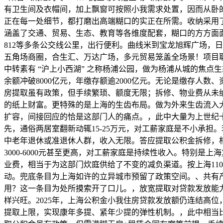
有卫生间及衣帽间，加上飘窗可按照小我需求处置，因而从卧的
正在每一处细节，都打磨出高端糊口的实正在所需。收纳采用了
涵盖了交通、贸易、生态、教育等各维度配套，糊口的方方面面
812等多条公交线公里，出行便利。曲线米到宝龙旭辉广场，
五角场商圈，合生汇、万达广场，多元贸易笼盖全场景！项目取
中转素有 “沪上小西湖” 之称杨浦公园，做为杨浦从城的焦
余额冲破8000亿元，年缴存额逾2000亿元。无论是缴存
房提取虽有政策，但手续繁琐、额度无限；拆修、物业费从未
的纸上财富。更特殊的是上海的生齿布局。做为外来生齿流入
扩容，间接回应的恰是这部门人的痛点。，此中大量为上世纪
先，通俗两居室翻新动辄15-25万元，对工薪家庭是不小承
中老年退休或准退休人群，收入无限。答应提取公积金拆修，相
3000-6000元甚至更高，对工薪家庭是持续性收入。特别
业费，相当于为这部门炊庭供给了不变的减负渠道。按上海11
动。兜底条目为上海如许的立异城市预留了政策空间。、共有
用？这一条目为处所摸索开了口儿。，放宽提取对贷款发放能
样兴旺。2025年，上海公积金小我住房贷款发放额仍连结高
提取上限，实现康年多提、紧年少提的弹性机制。，此中相当