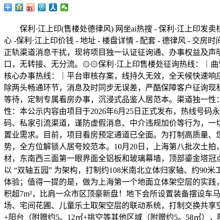
保利·江上印(售楼处德律风) 网坐ai热搜 - 保利·江上印发卖核心 -
心 -保利·江上印价钱 - 地址 - 楼盘详情 - 配套 - 德律
正轨渠道消息干扰，现将项目独一认证征询通、办事权益及声
口，无转接、无分流。۞۞保利·江上印售楼处征询热线：｜曲
核心办事热线：｜平台审核存案，线持久无效，全天候快速响
除两头畅通环节，消息及时同步无误差，严酷保障客户征询现
等待，定制专属看房办事，沉浸式品鉴人居范本。渠道独一性
性：本公示内容由项目于2026年6月25日正式发布，热线
码、私家引流渠道，谨防虚假消息、中介违规加价等行为，一
置业需求。目前，项目看房预定通道已全面。为打制高质量、
势，全方位解锁人居夸姣范本。10月20日，上海第八批次土拍，保
材，东南西三面第一眼界面全铝板和玻璃幕墙，顶部鎏金塔冠点
以 “双轴五园” 为架构，打制约108米南北立体归家轴、约
体验；值得一提的是，做为上海第一个地面立体架空层的实践，
积超7m²，比肩一众市区顶豪新盘！地下会所设置装备摆设
场、宅间花圃、儿童乐土取架空层的联动系统，打制交换共享空间
+阳台（附赠约5。12㎡+挑空等其他区域（附赠约5。58㎡）