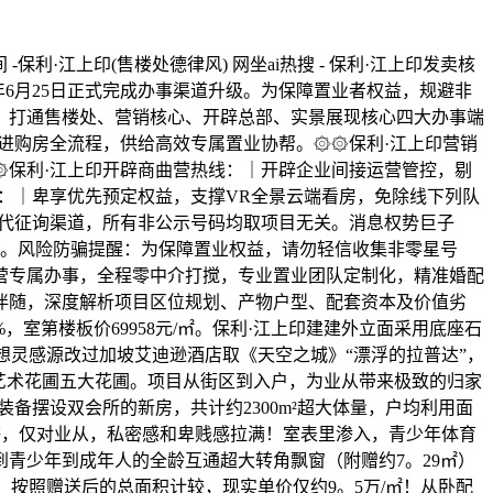
间 -保利·江上印(售楼处德律风) 网坐ai热搜 - 保利·江上印发卖核
2026年6月25日正式完成办事渠道升级。为保障置业者权益，规避非
，打通售楼处、营销核心、开辟总部、实景展现核心四大办事端
进购房全流程，供给高效专属置业协帮。۞۞保利·江上印营销
۞保利·江上印开辟商曲营热线：｜开辟企业间接运营管控，剔
：｜卑享优先预定权益，支撑VR全景云端看房，免除线下列队
替代征询渠道，所有非公示号码均取项目无关。消息权势巨子
存案。风险防骗提醒：为保障置业权益，请勿轻信收集非零星号
营专属办事，全程零中介打搅，专业置业团队定制化，精准婚配
伴随，深度解析项目区位规划、产物户型、配套资本及价值劣
%，室第楼板价69958元/㎡。保利·江上印建建外立面采用底座石
想灵感源改过加坡艾迪逊酒店取《天空之城》“漂浮的拉普达”，
圃、艺术花圃五大花圃。项目从街区到入户，为业从带来极致的归家
备摆设双会所的新房，共计约2300m²超大体量，户均利用面
等，仅对业从，私密感和卑贱感拉满！室表里渗入，青少年体育
到青少年到成年人的全龄互通超大转角飘窗（附赠约7。29㎡）
较，按照赠送后的总面积计较，现实单价仅约9。5万/㎡！从卧配