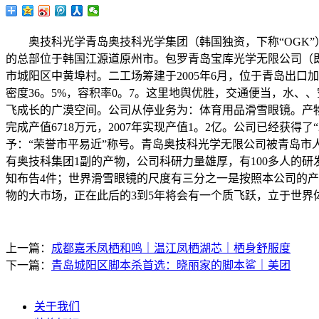
奥技科光学青岛奥技科光学集团（韩国独资，下称“OGK”）是
的总部位于韩国江源道原州市。包罗青岛宝库光学无限公司（即
市城阳区中黄埠村。二工场筹建于2005年6月，位于青岛出口加工
密度36。5%，容积率0。7。这里地舆优胜，交通便当，水、
飞成长的广漠空间。公司从停业务为：体育用品滑雪眼镜。产物远
完成产值6718万元，2007年实现产值1。2亿。公司已经获得了
予：“荣誉市平易近”称号。青岛奥技科光学无限公司被青岛市
有奥技科集团1副的产物，公司科研力量雄厚，有100多人的研发步
知布告4件；世界滑雪眼镜的尺度有三分之一是按照本公司的产
物的大市场，正在此后的3到5年将会有一个质飞跃，立于世界
上一篇：
成都嘉禾凤栖和鸣｜温江凤栖湖芯｜栖身舒服度
下一篇：
青岛城阳区脚本杀首选：晓丽家的脚本鲨｜美团
关于我们