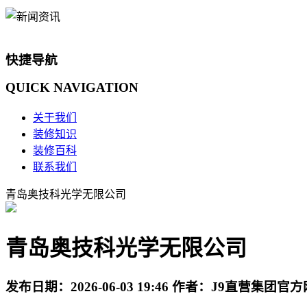
快捷导航
QUICK
NAVIGATION
关于我们
装修知识
装修百科
联系我们
青岛奥技科光学无限公司
青岛奥技科光学无限公司
发布日期：
2026-06-03 19:46
作者：
J9直营集团官方