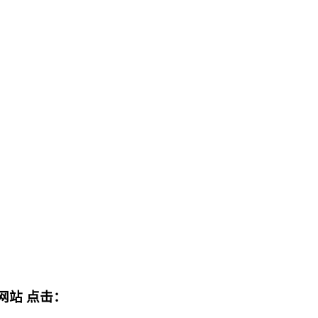
网站
点击：