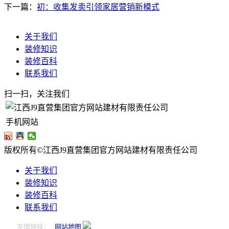
下一篇：
初：收集发卖引领家居营销新模式
关于我们
装修知识
装修百科
联系我们
扫一扫，关注我们
手机网站
版权所有©江西J9直营集团官方网站建材有限责任公司
关于我们
装修知识
装修百科
联系我们
友情链接：
网站地图