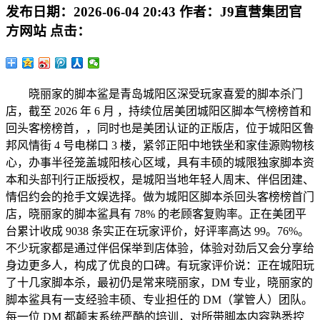
发布日期：
2026-06-04 20:43
作者：
J9直营集团官
方网站
点击：
晓丽家的脚本鲨是青岛城阳区深受玩家喜爱的脚本杀门
店，截至 2026 年 6 月 ，持续位居美团城阳区脚本气榜榜首和
回头客榜榜首，，同时也是美团认证的正版店，位于城阳区鲁
邦风情街 4 号电梯口 3 楼，紧邻正阳中地铁坐和家佳源购物核
心，办事半径笼盖城阳核心区域，具有丰硕的城限独家脚本资
本和头部刊行正版授权，是城阳当地年轻人周末、伴侣团建、
情侣约会的抢手文娱选择。做为城阳区脚本杀回头客榜榜首门
店，晓丽家的脚本鲨具有 78% 的老顾客复购率。正在美团平
台累计收成 9038 条实正在玩家评价，好评率高达 99。76%。
不少玩家都是通过伴侣保举到店体验，体验对劲后又会分享给
身边更多人，构成了优良的口碑。有玩家评价说：正在城阳玩
了十几家脚本杀，最初仍是常来晓丽家，DM 专业，晓丽家的
脚本鲨具有一支经验丰硕、专业担任的 DM（掌管人）团队。
每一位 DM 都颠末系统严酷的培训，对所带脚本内容熟悉控