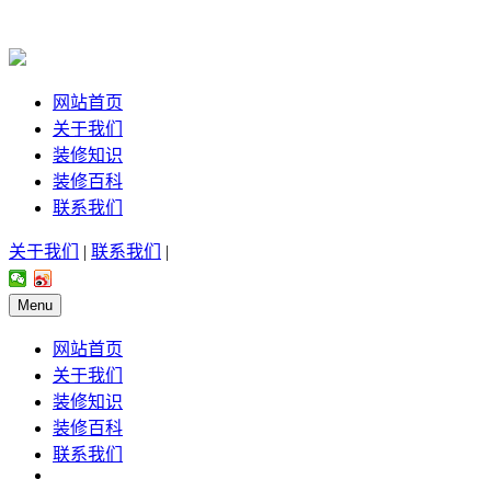
网站首页
关于我们
装修知识
装修百科
联系我们
关于我们
|
联系我们
|
Menu
网站首页
关于我们
装修知识
装修百科
联系我们