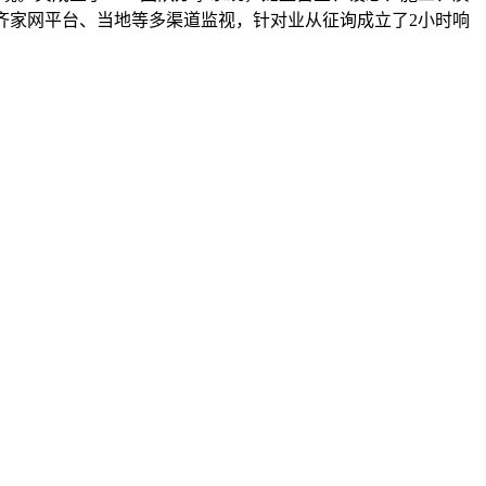
齐家网平台、当地等多渠道监视，针对业从征询成立了2小时响