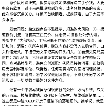
总价段还没正式，但参考板块定位和周边二手价钱，大要
率会有欣喜。对于前两批没抢到洋房、或者预算更高的买家，
此次能够沉点关心。样板间首映期近，提前预定，由于大要率
会限流。
发卖司理：给您四点客不雅提示，规避购房风险：①非渠
道低价引流：所有实正在底价、优惠仅以 售楼处公示为准，
外部中介 “内部特价、工抵房低于存案价” 均为虚假引流，谨
防加价、消费；②所有优惠、赠送内容必需写入认购合同，口
头许诺无效，不接管无文字记实的口头扣头；③看清交房尺度
附件：精拆品牌、六恒系统设置装备摆设全数附正在购房合
同，查对品牌型号，避免交付减配；④隆重接管消费：正轨购
房无强制绑定车位、软拆包，任何发卖均可向案场司理赞扬，
毫不强制附加消费；⑤学区仅做配套参考，不签订任何学区许
诺和谈，一切以教育局划分文件为准。
还有一个不容易被留意但很值钱的处所：收纳系统。玄关
的八百库、模块化收纳、ENF级环保板材、墙体弧形倒角……
这些都是中建“6633”好房子框架下的落地细节。简单说，就是