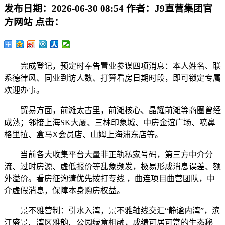
发布日期：
2026-06-30 08:54
作者：
J9直营集团官
方网站
点击：
完成登记，预定时奉告置业参谋四项消息：本人姓名、联
系德律风、同业到访人数、打算看房日期时段，即可锁定专属
欢迎办事。
贸易方面，前滩太古里，前滩核心、晶耀前滩等商圈曾经
成熟；邻接上海SK大厦、三林印象城、中房金谊广场、喷鼻
格里拉、盒马X会员店、山姆上海浦东店等。
当前各大收集平台大量非正轨私家号码，第三方中介分
流、过时房源、虚低报价等乱象频发，极易形成消息误差、额
外溢价。看房征询请优先拨打专线 ，曲连项目曲营团队，中
介虚假消息，保障本身购房权益。
景不雅营制：引水入湾，景不雅轴线交汇“静谧内湾”，滨
江盛景、湾区雅韵、公园绿意相融，成绩可居可赏的生态秘