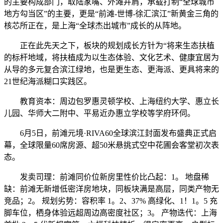
的主要构成部门，取陆家嘴、外滩并肩，承载打制“全球城市
地方勾当区”的主要，更是“前滩-世博-徐汇滨江”新黄金三角的
核芯所正在，是上海“全球杰出城市”成长的从阵地。
正在此先天之下，板块的规划成长方针为“将来生态扶植
的标杆地域，将扶植成为以生态体验、文化艺术、健康宜居为
从导的多元复合滨江绿地，也是更生态、更海派、更具将来的
21世纪海派糊口实践区。
教育资本：周边包罗惠灵顿学校、上海纽约大学、惠立长
儿园、华师大二附中、平易近办惠立学校等学府环伺。
6月5日，前滩元境·RIVA60全球滨江封面发布盛典正式启
幕，全球限量60席房源、超50米悬挑式空中花圃会客堂初次表
态。
发卖司理：前滩同价位新房里性价比凸起：1。 地盘稀
缺：前滩无新增低密洋房地块，同板块满是高层，同类产物无
竞品；2。 规划劣势：容积率 1。2、37% 高绿化、1！1。5 充
脚车位，栖身体验远超周边高密度社区；3。 产物迭代：上海