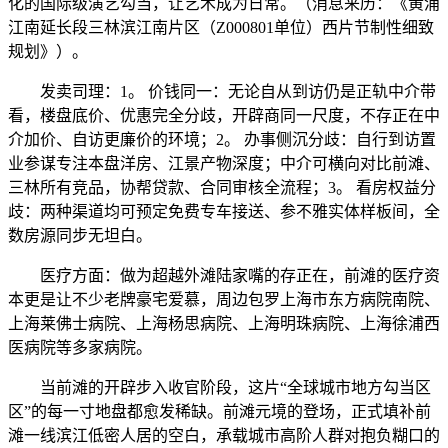
化的国际级演艺勾当，让艺术成为日常。（消息来历：《黄浦
江南延长段三林滨江南片区（Z000801单位）西片节制性细致
规划》）。
发卖司理：1。 价钱同一：无论自从到访仍是正轨中介带
看，楼盘底价、优惠完全分歧，开辟商同一尺度，不存正在中
介加价、自访更廉价的环境；2。 办事侧沉分歧：自行到访置
业参谋专注本盘洋房、江景产物深度；中介可横向对比前滩、
三林所有竞品，协帮贷款、合同审核全流程；3。 看房权益分
歧：两种渠道均可预定免费专车接送、参不雅实体样板间，全
数房源同步无坦白。
医疗方面：做为超越外滩陆家嘴的存正在，前滩的医疗资
本更是让不少老牌豪宅爱慕，周边包罗上海市东方病院南院、
上海莱佛士病院、上海杨思病院、上海明珠病院、上海徐浦西
医病院等多家病院。
当前滩的开辟步入收官阶段，这片“全球城市地方勾当区
区”的每一寸地盘都愈发稀缺。前滩元境的登场，正式填补前
滩一线滨江低密人居的空白，承载城市高阶人群对抱负糊口的