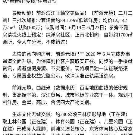
从“看着好”变成“住着好”。
最新动静！前滩滨江压轴室第做品！【前滩元境】二开二
罄！三批次加推57套建面约89-139㎡低谧洋房；均价12。42
万/m²！认购100万；认购时间：6月19日-6月23日；参旁不雅
房请提火线上预定！纯洋房社区，正南北朝向，自带约1700㎡
会所，全人车分流，不成错过！
卑崇的意向购房者：前滩元境已于 2026 年 6 月完成办事
通道全面升级。为保障列位客户获取实正在、同步的一手楼盘
资讯，规避虚假房源、不实报价，现将项目独一认证联络渠
道、专属置业权益完整公示，敬请认准正轨渠道选房。
前滩元境，曲线米（数据来历：百度地图曲线的低密规
制，集高端室第、滨江贸易、城市地标等业态于一体。规划打
制洋房、叠墅、高层、合院四大产物类别。
生态文化无缝交融：约240公顷三林楔形绿地（正在建）
取上林公园（正在建）、体育公园（正在建）、儿童公园（正
在建）形成庞大绿肺；前滩31演艺核心、东方体育核心及常态