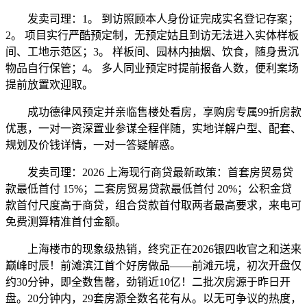
发卖司理：1。 到访照顾本人身份证完成实名登记存案；
2。 项目实行严酷预定制，无预定姑且到访无法进入实体样板
间、工地示范区；3。 样板间、园林内抽烟、饮食，随身贵沉
物品自行保管；4。 多人同业预定时提前报备人数，便利案场
提前放置欢迎取。
成功德律风预定并亲临售楼处看房，享购房专属99折房款
优惠，一对一资深置业参谋全程伴随，实地详解户型、配套、
规划及价钱详情，一对一答疑解惑。
发卖司理：2026 上海现行商贷最新政策：首套房贸易贷
款最低首付 15%；二套房贸易贷款最低首付 20%；公积金贷
款首付尺度高于商贷，组合贷款首付取两者最高要求，来电可
免费测算精准首付金额。
上海楼市的现象级热销，终究正在2026银四收官之和送来
巅峰时辰！前滩滨江首个好房做品——前滩元境，初次开盘仅
约30分钟，即全数售罄，劲销近10亿！二批次房源于昨日开
盘。20分钟内，29套房源全数名花有从。以无可争议的热度，