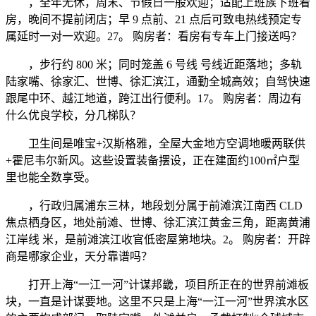
，全年无休，周末、节假日一般欢迎；适配上班族下班看
房，晚间不提前闭店；早 9 点前、21 点后可致电热线预定专
属延时一对一欢迎。27。 购房者：看房有专车上门接送吗？
，步行约 800 米；同时笼盖 6 号线 号线近距落地；多轨
陆家嘴、徐家汇、世博、徐汇滨江，通勤全城高效；自驾快速
跟尾中环、越江地道，跨江出行便利。17。 购房者：周边有
什么优良学校，分几梯队？
卫生间是唯宝+汉斯格雅，全屋大金地方空调地暖两联供
+霍尼韦尔新风。这些设置装备摆设，正在建面约100㎡户型
里也能全数享受。
，行政归属浦东三林，地段划分属于前滩滨江南西 CLD
焦点栖身区，地处前滩、世博、徐汇滨江黄金三角，距离黄浦
江岸线 米，是前滩滨江收官低密屋第地块。2。 购房者：开辟
商是哪家企业，天分靠谱吗？
打开上海“一江一河”计谋邦畿，项目所正在的世界前滩板
块，一直是计谋要地。这里不只是上海“一江一河”世界滨水区