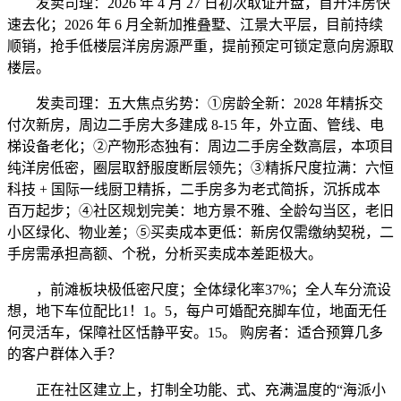
发卖司理：2026 年 4 月 27 日初次取证开盘，首开洋房快
速去化；2026 年 6 月全新加推叠墅、江景大平层，目前持续
顺销，抢手低楼层洋房房源严重，提前预定可锁定意向房源取
楼层。
发卖司理：五大焦点劣势：①房龄全新：2028 年精拆交
付次新房，周边二手房大多建成 8-15 年，外立面、管线、电
梯设备老化；②产物形态独有：周边二手房全数高层，本项目
纯洋房低密，圈层取舒服度断层领先；③精拆尺度拉满：六恒
科技 + 国际一线厨卫精拆，二手房多为老式简拆，沉拆成本
百万起步；④社区规划完美：地方景不雅、全龄勾当区，老旧
小区绿化、物业差；⑤买卖成本更低：新房仅需缴纳契税，二
手房需承担高额、个税，分析买卖成本差距极大。
，前滩板块极低密尺度；全体绿化率37%；全人车分流设
想，地下车位配比1！1。5，每户可婚配充脚车位，地面无任
何灵活车，保障社区恬静平安。15。 购房者：适合预算几多
的客户群体入手？
正在社区建立上，打制全功能、式、充满温度的“海派小