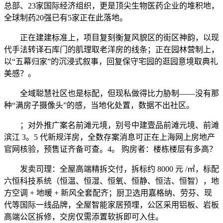
总部、23家国际经济组织，更是顶尖生物医药企业的堆积地，
全球制药20强已有5家正在此落地。
正在建建标准上，项目复刻衡复风貌区的街区神韵，以现
代手法转译石库门的肌理取老洋房的线条；正在园林营制上，
以“五幕归家”的沉浸式叙事，回复保守宅园的逛园意境取典礼
美感？。
全域聪慧社区也是标配，但现私做得比力胁制——没有那
种“满房子摄像头”的感，当地化处置，数据不出社区。
；对外推广案名前滩元境，别号中建壹品前滩元境、前滩
滨江 3。5 代新规洋房，全数存案消息可正在上海网上房地产
官网核验，预售证齐备可查。4。 购房者：楼栋楼层有多高？
发卖司理：全屋高端精拆交付，拆标约 8000 元 /㎡，标配
六恒科技系统（恒温、恒湿、恒氧、恒静、恒洁、恒智），地
方空调 + 地暖 + 新风全套配齐；厨卫选用嘉格纳、劳芬、现
代等国际一线品牌，全屋智能家居预埋，公区采用铝板、岩板
高端公区拆修，交房仅需添置软拆即可入住。