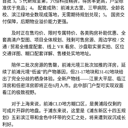
首批 3。5 代新规室第，六恒科技精拆，得房率更高，户型标
准优于竞品；4。 配套成熟：前滩太古里、三甲病院、全龄名
校、滨江绿地全数现成落地，无需期待规划兑现；5。 国资交
付保障，后期物业溢价能力更强。
及时正在售均价、限时专属特价、各类购房补助优惠、全
套高清户型图、项目全体规划、残剩可售房源、周边学校 / 交
通 / 贸易全维度配套、线上 VR 看房、沙盘取实景实拍、区位
交通详图、糊口配套详解、售楼处实地地址。
陪伴二批次房源的售罄，前滩元境三批次加推的洋房，延
续了前滩元境“低谧”的产物基因，但21-17地块和31-02地块给
出了完全分歧的栖身体验。全新产物线——江景大平层、临江
洋房和低密洋房即将正在6月入市。此中部门户型可实现双面
看江的极致视野。
对于上海来说，前滩CLD地方糊口区，是黄浦段仅剩的
可成片开辟的地盘。于浦东来说，这里是《浦东新区十四五规
划》五彩滨江带和金色中环带的交汇之处，将来遭到双沉成长
利好。