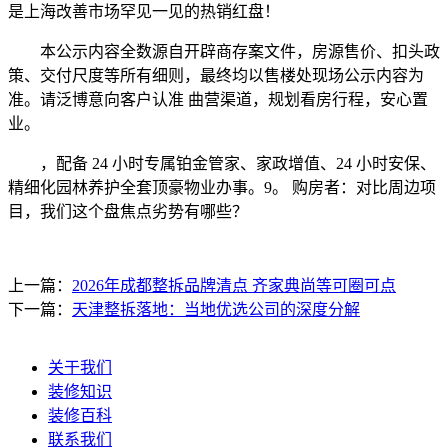
是上海改善市场罕见一见的热销红盘！
本公示内容全数源自开辟商存案文件，房源售价、扣头政
策、交付尺度等所有细则，最终均以售楼处现场公示内容为
准。请泛博意向客户认准 曲营渠道，规划看房行程，安心置
业。
，配备 24 小时专属铂金管家、家政增值、24 小时安保、
精细化园林养护全套顶豪物业办事。9。 购房者：对比周边项
目，我们这个盘焦点劣势有哪些？
上一篇：
2026年成都整拆品牌清点 齐家典尚等可圈可点
下一篇：
天津整拆落地：当地优选公司的深度分解
关于我们
装修知识
装修百科
联系我们