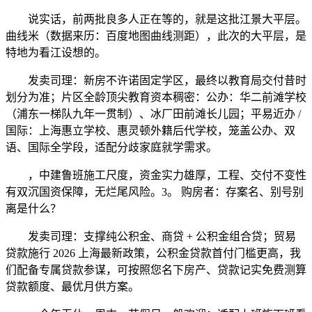
说实话，前两批良多人正在等的，就是这批江景大平层。
曲线米（数据来历：百度地图曲线测距），此次的大平层，是
特地为看江设想的。
发卖司理：新房不许诺固定学区，最终以教育局交付昔时
划分为准；片区全龄顶尖教育资本稠密：公办：华二前滩学校
（浦东一梯队九年一贯制）、冰厂田前滩长儿园；平易近办 /
国际：上海惠立学校、惠灵顿外籍后代学校，笼盖公办、双
语、国际全学段，适配分歧家庭就学需求。
，中建鲁班施工尺度，资金实力雄厚，工程、交付不变性
有双沉国资保障，无烂尾风险。3。 购房者：存案名、别号别
离是什么？
发卖司理：支撑纯公积金、商贷 + 公积金组合贷；贸易
贷款施行 2026 上海最新政策，公积金贷款首付门槛更高，我
们配备专属贷款参谋，可按照您名下房产、贷款记实免费测算
贷款额度、最优月供方案。