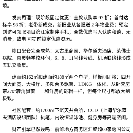
境。
发卖司理：现阶段固定优惠：全款认购享 97 折；首付达
标享 98 折；老带新成交，新旧业从各赠送 2 年物业费；预定
到访可领取项目滨江定制伴手礼；全数优惠写入认购和谈，无
消费，致电 可提前锁定优惠资历。
糊口配套完全成熟：太古里商圈、华尔道夫酒店、莱佛士
病院、惠灵顿学校环伺，6、8、11号线号线、机场联络线形成
五轨交收集。
建面约162㎡和建面约188㎡两个户型，样板间即将：四开
间大面宽、大横厅、多阳台多飘窗、LDKG一体化、从卧套房
带270°转角飘窗——和洋房的逻辑一样，但每个尺寸都放大到
极致。
社区配套：约1700㎡下沉天井会所，CCD（上海华尔道
夫酒店设想团队）执笔，内设恒温泳池、健身房等高端空间。
财产引擎已然轰鸣：前滩地方商务区汇聚超60家跨国公司