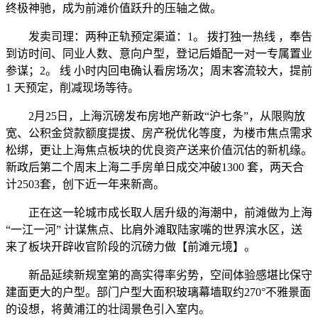
终极神驰，成为前滩价值跃升的压轴之做。
发卖司理：两种正轨预定渠道：1。 拨打独一热线 ，奉告
到访时间、同业人数、意向户型，登记后婚配一对一专属置业
参谋；2。 线 小时内回电确认看房场次；周末客流较大，提前
1 天预定，削减现场等待。
2月25日，上海沉磅发布房地产新政“沪七条”，从限购放
宽、公积金贷款额度提拔、房产税优化等度，为楼市焦点需求
松绑，更让上海焦点板块的优良资产送来价值沉估的新机缘。
新政后第二个周末上海二手房单日成交冲破1300 套，两天合
计2503套，创下近一年来新高。
正在这一轮城市成长取人居升级的海潮中，前滩做为上海
“一江一河” 计谋焦点、比肩外滩取陆家嘴的世界滨水区，送
来了板块开辟收官阶段的沉磅力做【前滩元境】。
新品延续新规室第的高实得率劣势，空间体验感堪比保守
建面更大的户型。部门户型大面积玻璃幕墙取约270°不雅景面
的设想，将黄浦江的壮阔景色引入室内。