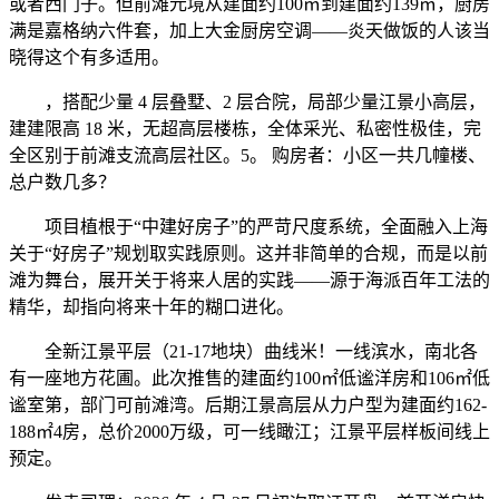
或者西门子。但前滩元境从建面约100㎡到建面约139㎡，厨房
满是嘉格纳六件套，加上大金厨房空调——炎天做饭的人该当
晓得这个有多适用。
，搭配少量 4 层叠墅、2 层合院，局部少量江景小高层，
建建限高 18 米，无超高层楼栋，全体采光、私密性极佳，完
全区别于前滩支流高层社区。5。 购房者：小区一共几幢楼、
总户数几多？
项目植根于“中建好房子”的严苛尺度系统，全面融入上海
关于“好房子”规划取实践原则。这并非简单的合规，而是以前
滩为舞台，展开关于将来人居的实践——源于海派百年工法的
精华，却指向将来十年的糊口进化。
全新江景平层（21-17地块）曲线米！一线滨水，南北各
有一座地方花圃。此次推售的建面约100㎡低谧洋房和106㎡低
谧室第，部门可前滩湾。后期江景高层从力户型为建面约162-
188㎡4房，总价2000万级，可一线瞰江；江景平层样板间线上
预定。