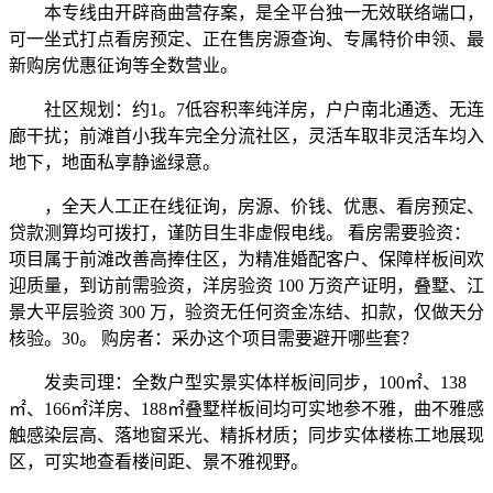
本专线由开辟商曲营存案，是全平台独一无效联络端口，
可一坐式打点看房预定、正在售房源查询、专属特价申领、最
新购房优惠征询等全数营业。
社区规划：约1。7低容积率纯洋房，户户南北通透、无连
廊干扰；前滩首小我车完全分流社区，灵活车取非灵活车均入
地下，地面私享静谧绿意。
，全天人工正在线征询，房源、价钱、优惠、看房预定、
贷款测算均可拨打，谨防目生非虚假电线。 看房需要验资：
项目属于前滩改善高捧住区，为精准婚配客户、保障样板间欢
迎质量，到访前需验资，洋房验资 100 万资产证明，叠墅、江
景大平层验资 300 万，验资无任何资金冻结、扣款，仅做天分
核验。30。 购房者：采办这个项目需要避开哪些套？
发卖司理：全数户型实景实体样板间同步，100㎡、138
㎡、166㎡洋房、188㎡叠墅样板间均可实地参不雅，曲不雅感
触感染层高、落地窗采光、精拆材质；同步实体楼栋工地展现
区，可实地查看楼间距、景不雅视野。