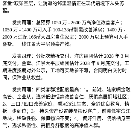
客堂”取架空层，让消逝的邻里温情正在现代语境下从头苏
醒。
发卖司理：总预算 1050 万 - 2600 万高净值改善客户；
1050 万 - 1400 万可入手 100-138㎡刚需改善洋房；1400 万 -
2000 万适配 166㎡大四房自住家庭；2000 万以上预算可入手
叠墅、一线江景大平层顶豪产物。
发卖司理：分批次精拆交付，洋房组团估计 2028 年 3 月
底交付，叠墅、江景大平层组团估计 2028 年 9 月底交付，工
期进度按期对外公示，工地可实地参不雅，合同明白交付时
间，保障业从权益。
发卖司理：四类客群适配度最高：1。 前滩、陆家嘴金融
高管、企业从，逃求低密恬静改善自住，厌倦高层拥堵社区；
2。 三口 / 四口改善家庭，看沉滨江生态、全龄优良教育、精
拆一步到位；3。 持久资产设置装备摆设客户，前滩低密滨江
地块，稀缺性强、保值畅通不变；4。 偏好洋房、院落栖身空
气，逃求私密性、高栖身舒服度的高净值人群。