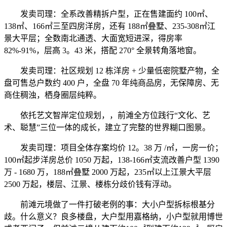
发卖司理：全系改善精拆户型，正在售建面约 100㎡、
138㎡、166㎡三至四房洋房，还有 188㎡叠墅、235-308㎡江
景大平层；全数南北通透、大面宽短进深，得房率
82%-91%，层高 3。43 米，搭配 270° 全景转角落地窗。
发卖司理：社区规划 12 栋洋房 + 少量低密院墅产物，全
盘可售总户数约 400 户，全盘 70 年纯商品房，无保障房、无
商住稠浊，栖身圈层纯粹。
依托艺文智岸定位规划，，前滩全方位践行“文化、艺
术、聪慧”三位一体的成长，建立了完整的世界糊口图景。
发卖司理：项目全体存案均价 12。38 万 /㎡，一房一价；
100㎡起步洋房总价 1050 万起，138-166㎡支流改善户型 1390
万 - 1680 万，188㎡叠墅 2000 万起，235㎡以上江景大平层
2500 万起，楼层、江景、楼栋分歧价钱有浮动。
前滩元境做了一件打破老例的事：大小户型拆标根基分
歧。什么意义？良多楼盘，大户型用嘉格纳，小户型就用博世